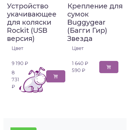
Устройство
Крепление для
укачивающее
сумок
для коляски
Buggygear
Rockit (USB
(Багги Гир)
версия)
Звезда
Цвет
Цвет
9 190 ₽
1 640 ₽
590 ₽
8
731
₽