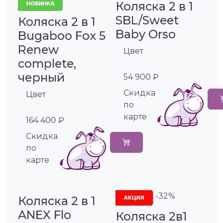
Коляска 2 в 1
SBL/Sweet
Коляска 2 в 1
Baby Orso
Bugaboo Fox 5
Renew
Цвет
complete,
черный
54 900 ₽
Cкидка
Цвет
по
карте
164 400 ₽
Cкидка
по
карте
-32%
Коляска 2 в 1
ANEX Flo
Коляска 2в1