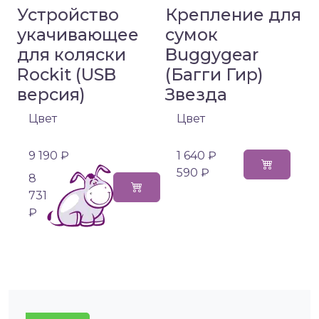
Устройство
Крепление для
укачивающее
сумок
для коляски
Buggygear
Rockit (USB
(Багги Гир)
версия)
Звезда
Цвет
Цвет
9 190 ₽
1 640 ₽
590 ₽
8
731
₽