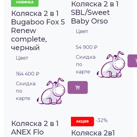
Коляска 2 в 1
SBL/Sweet
Коляска 2 в 1
Baby Orso
Bugaboo Fox 5
Renew
Цвет
complete,
черный
54 900 ₽
Cкидка
Цвет
по
карте
164 400 ₽
Cкидка
по
карте
-32%
Коляска 2 в 1
ANEX Flo
Коляска 2в1