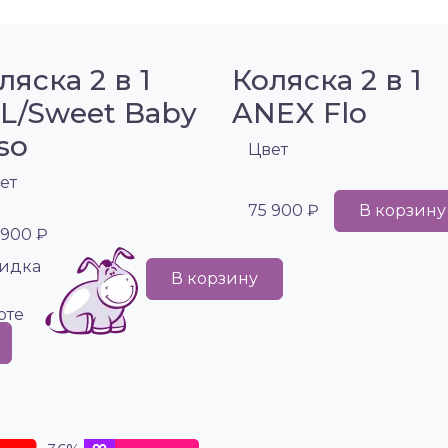
ляска 2 в 1
Коляска 2 в 1
L/Sweet Baby
ANEX Flo
so
Цвет
ет
75 900 ₽
В корзину
 900 ₽
идка
В корзину
рте