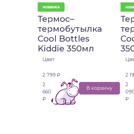
Термос–
Те
термобутылка
те
Cool Bottles
Coo
Kiddie 350мл
35
Цвет
Цв
2 799 ₽
2 1
2
2
В корзину
660
09
₽
₽