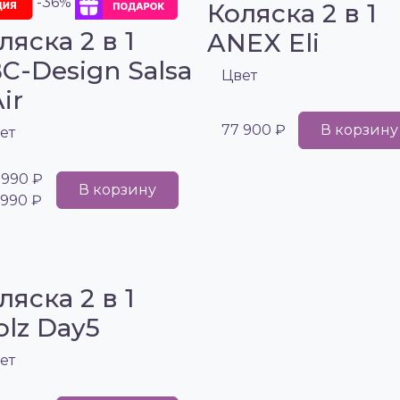
-36%
Коляска 2 в 1
ляска 2 в 1
ANEX Eli
C-Design Salsa
Цвет
ir
77 900 ₽
В корзину
ет
 990 ₽
В корзину
 990 ₽
ляска 2 в 1
olz Day5
ет