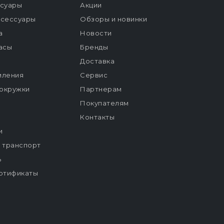
ссуары
Акции
ксессуары
Обзоры и новинки
а
Новости
расы
Бренды
Доставка
мления
Сервис
окружки
Партнерам
Покупателям
Контакты
и
й транспорт
ь
ртификаты