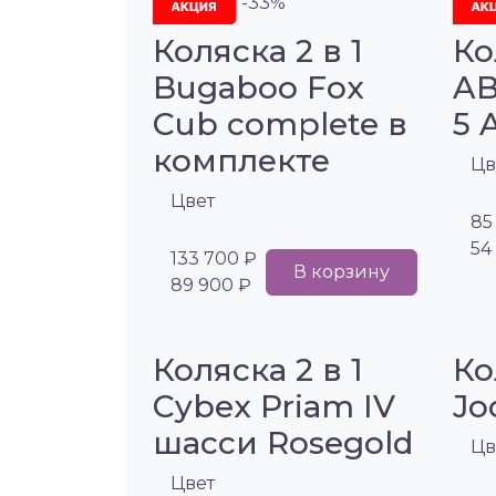
-33%
Коляска 2 в 1
Ко
Bugaboo Fox
AB
Cub complete в
5 A
комплекте
Цв
Цвет
85
54
133 700 ₽
В корзину
89 900 ₽
Коляска 2 в 1
Ко
Cybex Priam IV
Jo
шасси Rosegold
Цв
Цвет