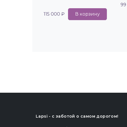
99
115 000 ₽
В корзину
Lapsi - c заботой о самом дорогом!