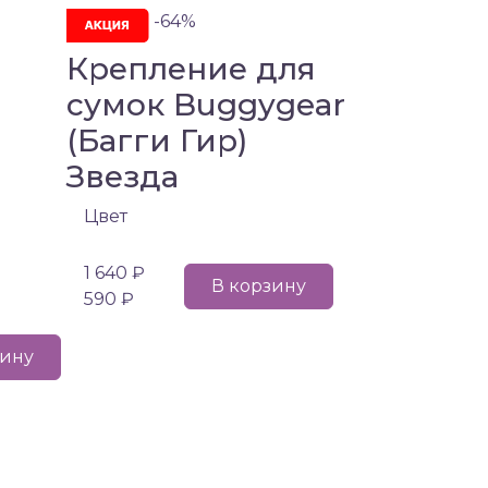
-64%
Крепление для
сумок Buggygear
(Багги Гир)
Звезда
Цвет
1 640 ₽
В корзину
590 ₽
зину