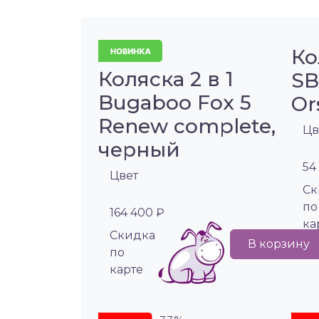
Ко
Коляска 2 в 1
SB
Bugaboo Fox 5
Or
Renew complete,
Цв
черный
54
Цвет
Cк
по
164 400 ₽
ка
Cкидка
В корзину
по
карте