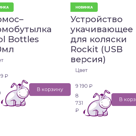
рмос–
Устройство
рмобутылка
укачивающее
l Bottles
для коляски
0мл
Rockit (USB
версия)
ет
Цвет
99 ₽
9 190 ₽
В корзину
0
8
В кор
731
₽