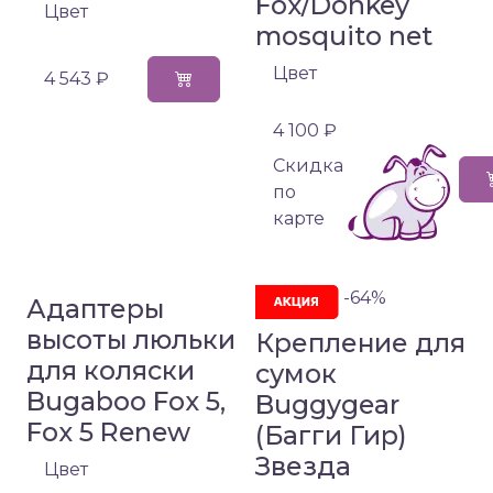
Fox/Donkey
Цвет
mosquito net
Цвет
4 543 ₽
4 100 ₽
Cкидка
по
карте
-64%
Адаптеры
высоты люльки
Крепление для
для коляски
сумок
Bugaboo Fox 5,
Buggygear
Fox 5 Renew
(Багги Гир)
Звезда
Цвет