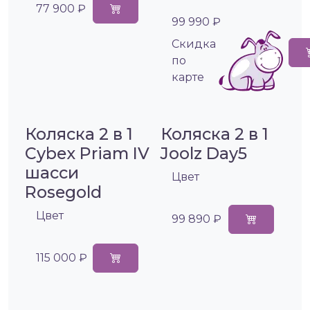
77 900 ₽
99 990 ₽
Cкидка
по
карте
Коляска 2 в 1
Коляска 2 в 1
Cybex Priam IV
Joolz Day5
шасси
Цвет
Rosegold
Цвет
99 890 ₽
115 000 ₽