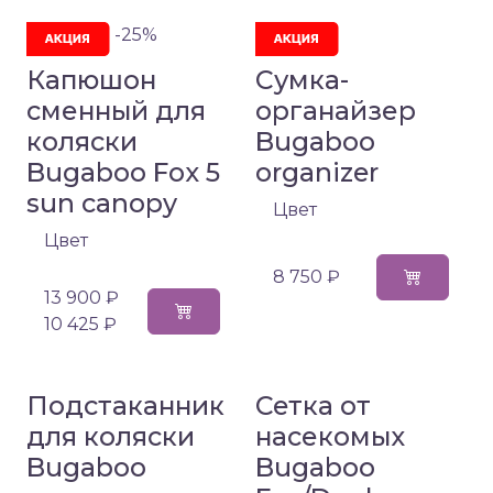
-25%
Капюшон
Сумка-
сменный для
органайзер
коляски
Bugaboo
Bugaboo Fox 5
organizer
sun canopy
Цвет
Цвет
8 750 ₽
13 900 ₽
10 425 ₽
Подстаканник
Сетка от
для коляски
насекомых
Bugaboo
Bugaboo