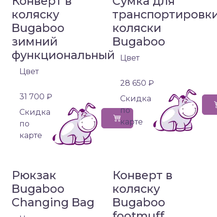
Конверт в
Сумка для
коляску
транспортировк
Bugaboo
коляски
зимний
Bugaboo
функциональный
Цвет
Цвет
28 650 ₽
31 700 ₽
Cкидка
по
Cкидка
карте
по
карте
Рюкзак
Конверт в
Bugaboo
коляску
Changing Bag
Bugaboo
footmuff