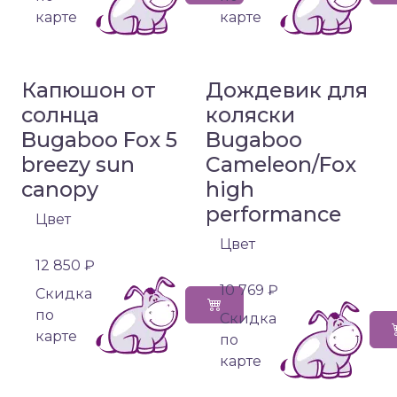
карте
карте
Капюшон от
Дождевик для
солнца
коляски
Bugaboo Fox 5
Bugaboo
breezy sun
Cameleon/Fox
canopy
high
performance
Цвет
Цвет
12 850 ₽
10 769 ₽
Cкидка
по
Cкидка
карте
по
карте