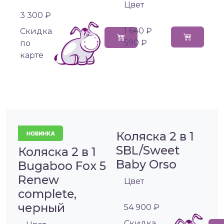
Цвет
3 300 ₽
1 640 ₽
Cкидка
590 ₽
по
карте
Коляска 2 в 1
SBL/Sweet
Коляска 2 в 1
Baby Orso
Bugaboo Fox 5
Renew
Цвет
complete,
черный
54 900 ₽
Cкидка