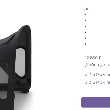
Цвет :
12 850 ₽
Действует с
3 213 ₽ х 4 
3 213 ₽ х 4 