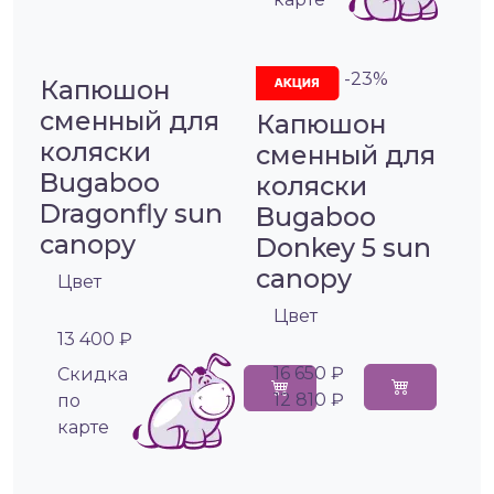
-23%
Капюшон
сменный для
Капюшон
коляски
сменный для
Bugaboo
коляски
Dragonfly sun
Bugaboo
canopy
Donkey 5 sun
canopy
Цвет
Цвет
13 400 ₽
16 650 ₽
Cкидка
12 810 ₽
по
карте