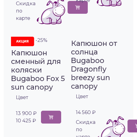
карте
Cкидка
по
карте
-25%
Капюшон от
солнца
Капюшон
Bugaboo
сменный для
Dragonfly
коляски
breezy sun
Bugaboo Fox 5
canopy
sun canopy
Цвет
Цвет
14 560 ₽
13 900 ₽
10 425 ₽
Cкидка
по
карте