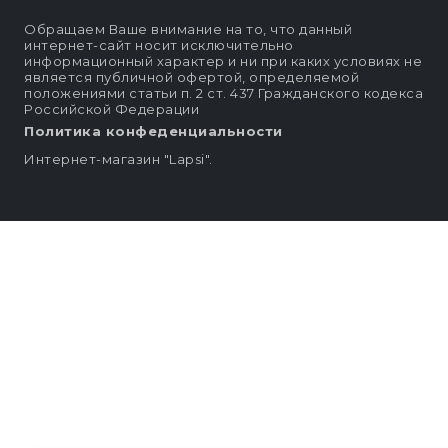
Обращаем Ваше внимание на то, что данный
интернет-сайт носит исключительно
информационный характер и ни при каких условиях не
является публичной офертой, определяемой
положениями статьи п. 2 ст. 437 Гражданского кодекса
Российской Федерации
Политика конфеденциальности
Интернет-магазин "Lapsi".