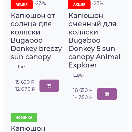
-23%
-23%
Капюшон от
Капюшон
солнца для
сменный для
коляски
коляски
Bugaboo
Bugaboo
Donkey breezy
Donkey 5 sun
sun canopy
canopy Animal
Explorer
Цвет
Цвет
15 690 ₽
12 070 ₽
18 650 ₽
14 350 ₽
Капюшон