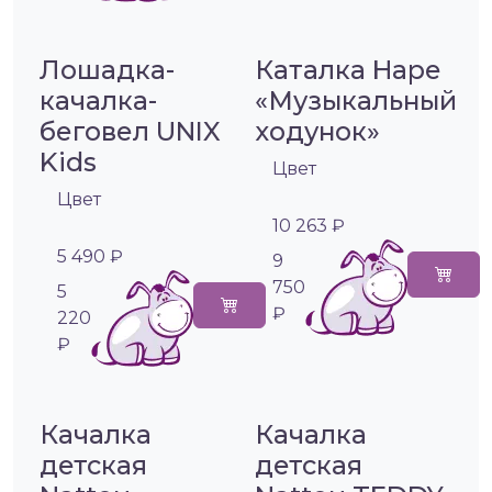
Лошадка-
Каталка Hape
качалка-
«Музыкальный
беговел UNIX
ходунок»
Kids
Цвет
Цвет
10 263 ₽
5 490 ₽
9
750
5
₽
220
₽
Качалка
Качалка
детская
детская