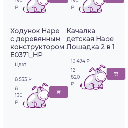
190
190
₽
₽
Ходунок Hape
Качалка
с деревянным
детская Hape
конструктором
Лошадка 2 в 1
E0371_HP
13 494 ₽
Цвет
12
820
8 553 ₽
₽
8
130
₽