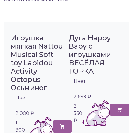
Игрушка
Дуга Happy
мягкая Nattou
Baby с
Musical Soft
игрушками
toy Lapidou
ВЕСЁЛАЯ
Activity
ГОРКА
Octopus
Цвет
Осьминог
2 699 ₽
Цвет
2
2 000 ₽
560
₽
1
900