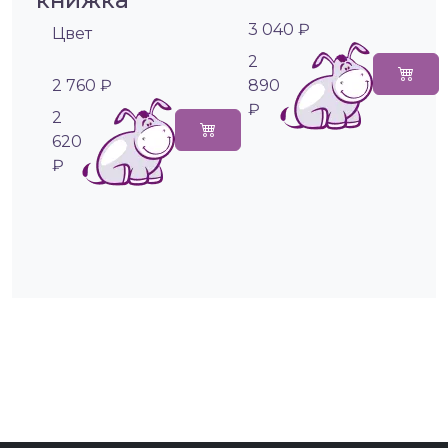
3 040 ₽
Цвет
2
2 760 ₽
890
₽
2
620
₽