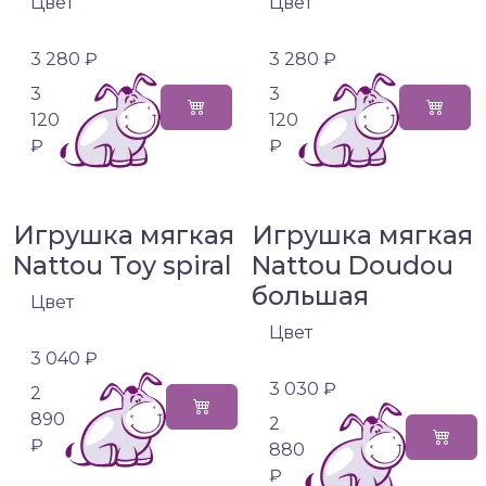
Цвет
Цвет
3 280 ₽
3 280 ₽
3
3
120
120
₽
₽
Игрушка мягкая
Игрушка мягкая
Nattou Toy spiral
Nattou Doudou
большая
Цвет
Цвет
3 040 ₽
3 030 ₽
2
890
2
₽
880
₽