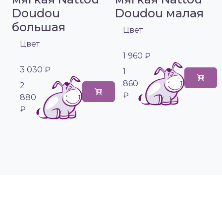
Doudou
Doudou малая
большая
Цвет
Цвет
1 960 ₽
3 030 ₽
1
860
2
₽
880
₽