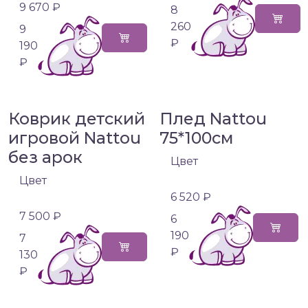
9 670 ₽
8
260
9
₽
190
₽
Коврик детский
Плед Nattou
игровой Nattou
75*100см
без арок
Цвет
Цвет
6 520 ₽
7 500 ₽
6
190
7
₽
130
₽