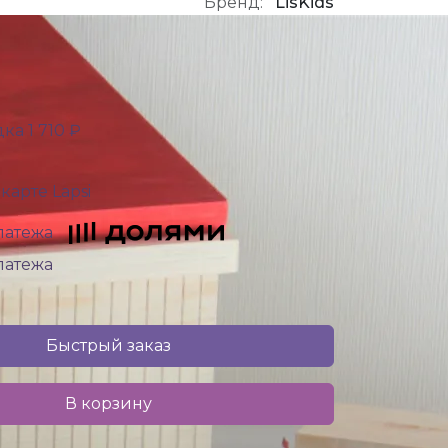
Бренд:
LisKids
ка 1 710 ₽
карте Lapsi
платежа
платежа
Быстрый заказ
В корзину