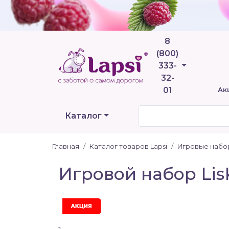
8
(800)
Телефоны
333-
32-
01
Ак
Каталог
Главная
Каталог товаров Lapsi
Игровые набо
Игровой набор LisK
Акция