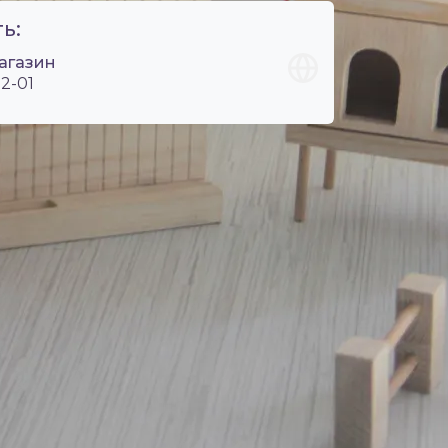
ь:
агазин
2-01