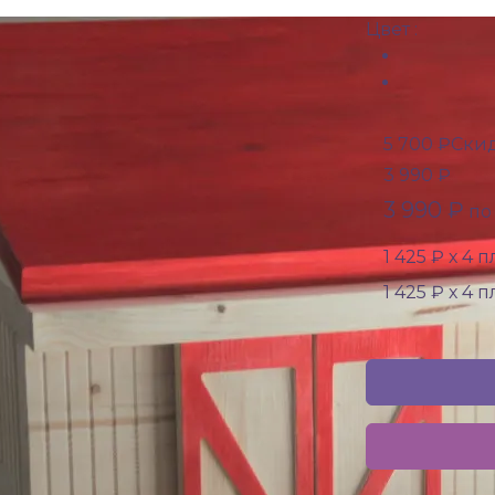
Цвет :
5 700 ₽
Скид
3 990 ₽
3 990 ₽
по 
1 425 ₽ х 4 
1 425 ₽ х 4 