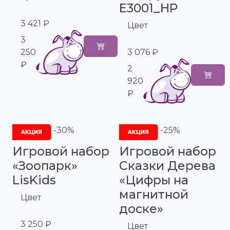
E3001_HP
3 421 ₽
Цвет
3
250
3 076 ₽
₽
2
920
₽
-30%
-25%
Игровой набор
Игровой набор
«Зоопарк»
Сказки Дерева
LisKids
«Цифры на
магнитной
Цвет
доске»
3 250 ₽
Цвет