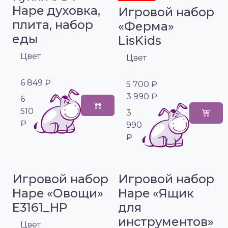
Hape духовка,
Игровой набор
плита, набор
«Ферма»
еды
LisKids
Цвет
Цвет
6 849 ₽
5 700 ₽
3 990 ₽
6
510
3
₽
990
₽
Игровой набор
Игровой набор
Hape «Овощи»
Hape «Ящик
E3161_HP
для
инструментов»
Цвет