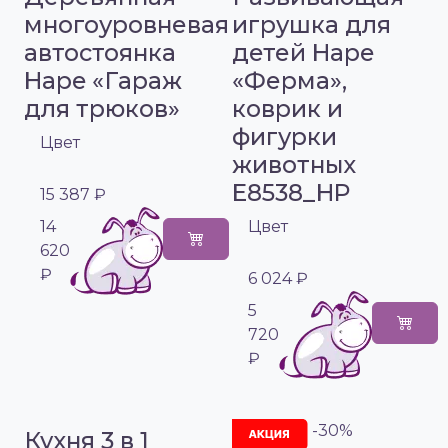
многоуровневая
игрушка для
автостоянка
детей Hape
Hape «Гараж
«Ферма»,
для трюков»
коврик и
фигурки
Цвет
животных
E8538_HP
15 387 ₽
14
Цвет
620
₽
6 024 ₽
5
720
₽
-30%
Кухня 3 в 1