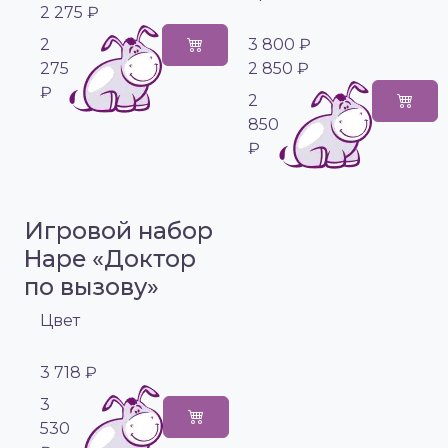
2 275 ₽
2
3 800 ₽
275
2 850 ₽
₽
2
850
₽
Игровой набор
Hape «Доктор
по вызову»
Цвет
3 718 ₽
3
530