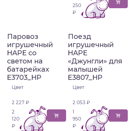
250
₽
Паровоз
Поезд
игрушечный
игрушечный
HAPE со
HAPE
светом на
«Джунгли» для
батарейках
малышей
E3703_HP
E3807_HP
Цвет
Цвет
2 227 ₽
2 053 ₽
2
1
120
950
₽
₽