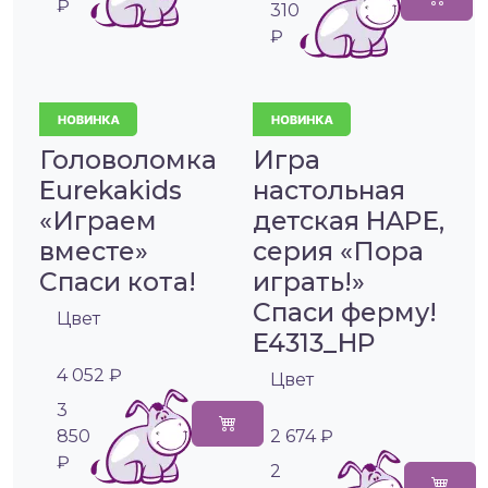
₽
310
₽
Головоломка
Игра
Eurekakids
настольная
«Играем
детская HAPE,
вместе»
серия «Пора
Спаси кота!
играть!»
Спаси ферму!
Цвет
E4313_HP
4 052 ₽
Цвет
3
850
2 674 ₽
₽
2