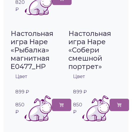
820
₽
Настольная
Настольная
игра Hape
игра Hape
«Рыбалка»
«Собери
магнитная
смешной
E0477_HP
портрет»
Цвет
Цвет
899 ₽
899 ₽
850
850
₽
₽