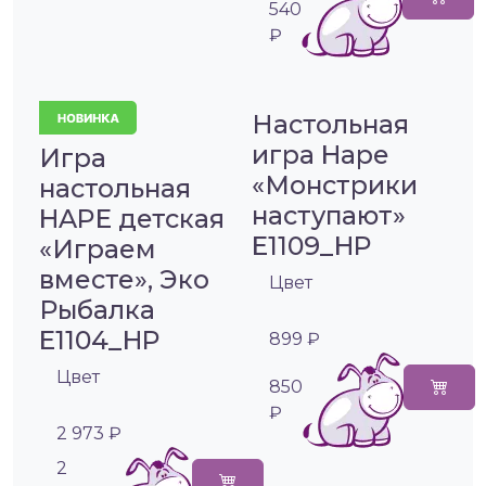
540
₽
Настольная
игра Hape
Игра
«Монстрики
настольная
наступают»
HAPE детская
E1109_HP
«Играем
вместе», Эко
Цвет
Рыбалка
E1104_HP
899 ₽
Цвет
850
₽
2 973 ₽
2