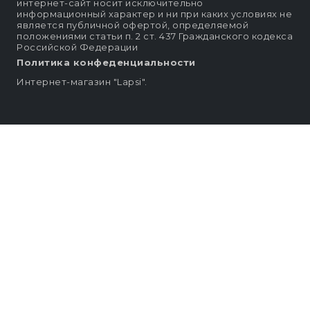
интернет-сайт носит исключительно
информационный характер и ни при каких условиях не
является публичной офертой, определяемой
положениями статьи п. 2 ст. 437 Гражданского кодекса
Российской Федерации
Политика конфеденциальности
Интернет-магазин "Lapsi".