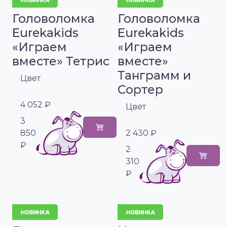
Головоломка
Головоломка
Eurekakids
Eurekakids
«Играем
«Играем
вместе» Тетрис
вместе»
Танграмм и
Цвет
Сортер
4 052 ₽
Цвет
3
850
2 430 ₽
₽
2
310
₽