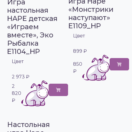
игра Hape
Игра
«Монстрики
настольная
наступают»
HAPE детская
E1109_HP
«Играем
вместе», Эко
Цвет
Рыбалка
E1104_HP
899 ₽
Цвет
850
₽
2 973 ₽
2
820
₽
Настольная