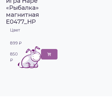
игра Hape
«Рыбалка»
магнитная
E0477_HP
Цвет
899 ₽
850
₽