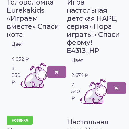
Головоломка
Игра
Eurekakids
настольная
«Играем
детская HAPE,
вместе» Спаси
серия «Пора
кота!
играть!» Спаси
ферму!
Цвет
E4313_HP
4 052 ₽
Цвет
3
850
2 674 ₽
₽
2
540
₽
Настольная