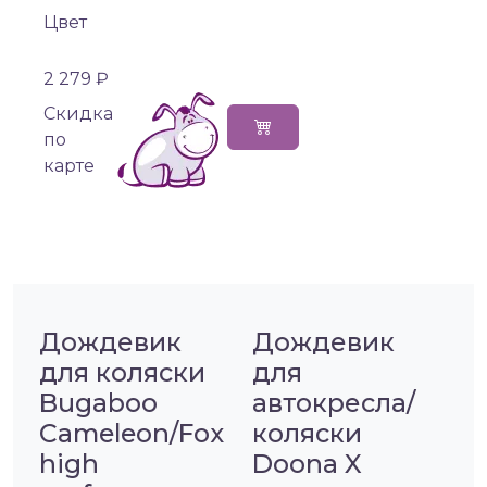
Цвет
2 279 ₽
Cкидка
по
карте
Дождевик
Дождевик
для коляски
для
Bugaboo
автокресла/
Cameleon/Fox
коляски
high
Doona X