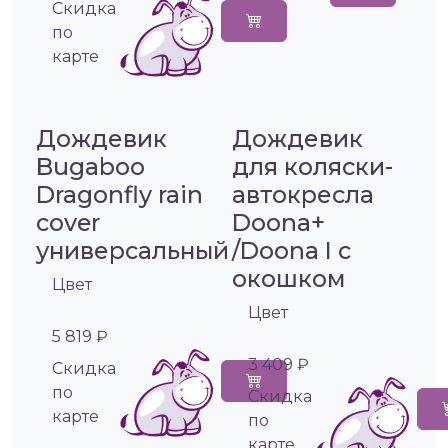
Cкидка
по
карте
Дождевик
Дождевик
Bugaboo
для коляски-
Dragonfly rain
автокресла
cover
Doona+
универсальный
/Doona I с
окошком
Цвет
Цвет
5 819 ₽
3 409 ₽
Cкидка
по
Cкидка
карте
по
карте