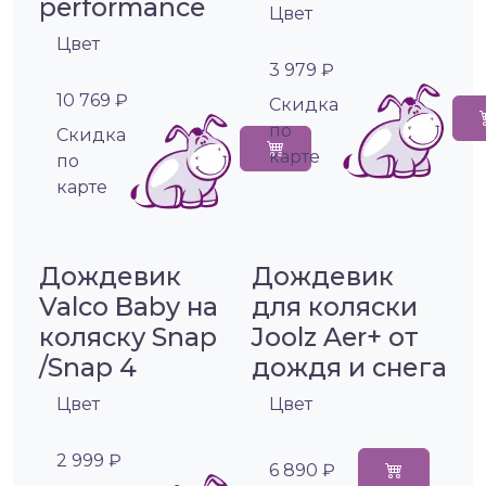
performance
Цвет
Цвет
3 979 ₽
10 769 ₽
Cкидка
по
Cкидка
карте
по
карте
Дождевик
Дождевик
Valco Baby на
для коляски
коляску Snap
Joolz Aer+ от
/Snap 4
дождя и снега
Цвет
Цвет
2 999 ₽
6 890 ₽