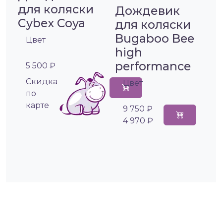
для коляски
Дождевик
Cybex Coya
для коляски
Bugaboo Bee
Цвет
high
performance
5 500 ₽
Cкидка
Цвет
по
карте
9 750 ₽
4 970 ₽