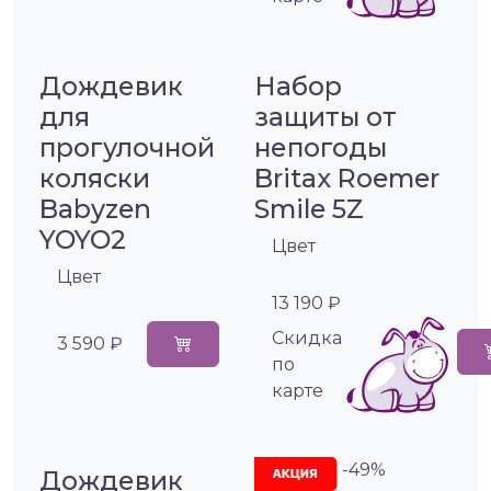
Дождевик
Набор
для
защиты от
прогулочной
непогоды
коляски
Britax Roemer
Babyzen
Smile 5Z
YOYO2
Цвет
Цвет
13 190 ₽
Cкидка
3 590 ₽
по
карте
-49%
Дождевик