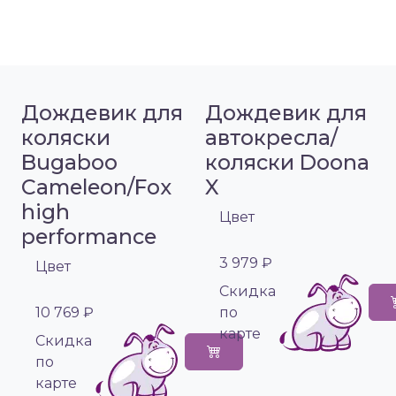
Дождевик для
Дождевик для
коляски
автокресла/
Bugaboo
коляски Doona
Cameleon/Fox
X
high
Цвет
performance
3 979 ₽
Цвет
Cкидка
10 769 ₽
по
карте
Cкидка
по
карте