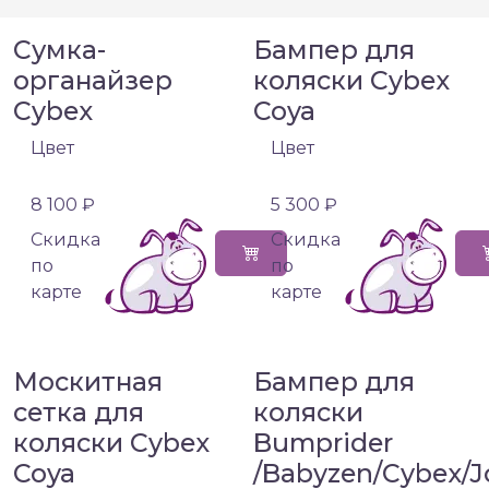
Сумка-
Бампер для
органайзер
коляски Cybex
Cybex
Coya
Цвет
Цвет
8 100 ₽
5 300 ₽
Cкидка
Cкидка
по
по
карте
карте
Москитная
Бампер для
сетка для
коляски
коляски Cybex
Bumprider
Coya
/Babyzen/Cybex/J