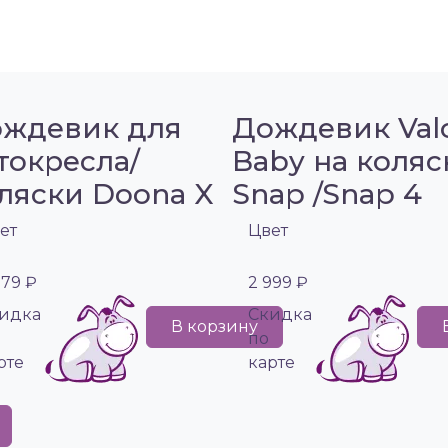
ждевик для
Дождевик Val
токресла/
Baby на коляс
ляски Doona X
Snap /Snap 4
ет
Цвет
979 ₽
2 999 ₽
идка
Cкидка
В корзину
по
рте
карте