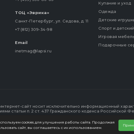
Купание и уход
Одежда
ТОЦ «Эврика»
Детские игрушк
Санкт-Петербург, ул. Седова, д. 11
Спорт и детски
+7 (812) 309-34-98
Игровая мебел
Email
Подарочные се
inetmag@lapsi.ru
интернет-сайт носит исключительно информационный характе
ми статьи п. 2 ст. 437 Гражданского кодекса Российской Ф
спользуем cookies для улучшения работы сайта. Продолжая
Прин
льзовать сайт, вы соглашаетесь с их использованием.