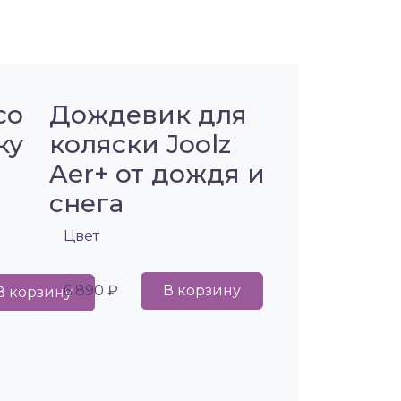
co
Дождевик для
ку
коляски Joolz
Aer+ от дождя и
снега
Цвет
6 890 ₽
В корзину
В корзину