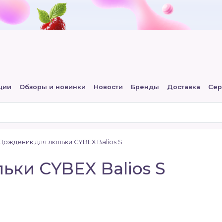
ции
Обзоры и новинки
Новости
Бренды
Доставка
Сер
Дождевик для люльки CYBEX Balios S
ки CYBEX Balios S