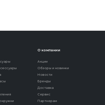
О компании
ссуары
Акции
ксессуары
Обзоры и новинки
а
Новости
расы
Бренды
Доставка
мления
Сервис
окружки
Партнерам