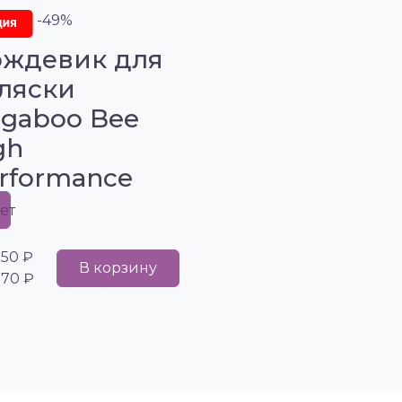
-49%
ждевик для
ляски
gaboo Bee
gh
rformance
ет
750 ₽
В корзину
970 ₽