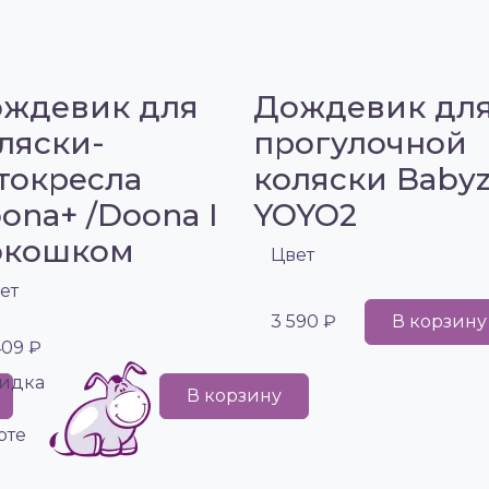
ждевик для
Дождевик дл
ляски-
прогулочной
токресла
коляски Baby
ona+ /Doona I
YOYO2
окошком
Цвет
ет
3 590 ₽
В корзину
409 ₽
идка
В корзину
рте