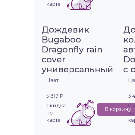
карте
Дождевик
До
Bugaboo
ко
Dragonfly rain
ав
cover
Do
универсальный
с 
Цвет
Цв
5 819 ₽
3 
Cкидка
Cк
В корзину
по
по
карте
ка