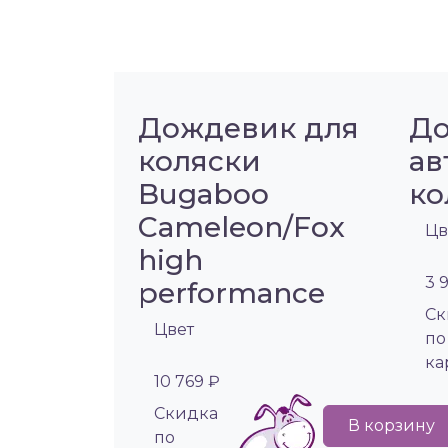
Дождевик для
До
коляски
ав
Bugaboo
ко
Cameleon/Fox
Цв
high
3 
performance
Cк
Цвет
по
ка
10 769 ₽
Cкидка
В корзину
по