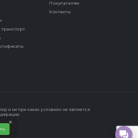
Покупателям
Контакты
и
й транспорт
ь
ртификаты
р и ни при каких условиях не является
едерации
×
ять