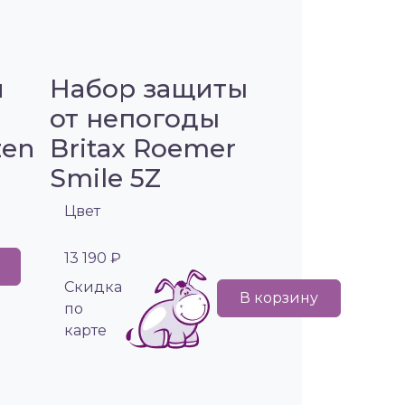
я
Набор защиты
от непогоды
zen
Britax Roemer
Smile 5Z
Цвет
13 190 ₽
Cкидка
В корзину
по
карте