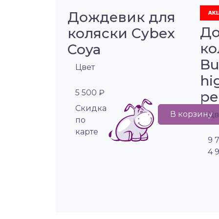
Дождевик для
До
коляски Cybex
ко
Coya
Bu
Цвет
hi
5 500 ₽
pe
Cкидка
В корзину
Цв
по
карте
9 
4 