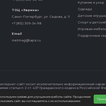
Купание и уход
Одежда
ТОЦ «Эврика»
Детские игрушк
Санкт-Петербург, ул. Седова, д. 11
Спорт и детски
+7 (812) 309-34-98
Игровая мебел
Email
Подарочные се
inetmag@lapsi.ru
интернет-сайт носит исключительно информационный характе
ми статьи п. 2 ст. 437 Гражданского кодекса Российской Ф
спользуем cookies для улучшения работы сайта. Продолжая
Прин
льзовать сайт, вы соглашаетесь с их использованием.