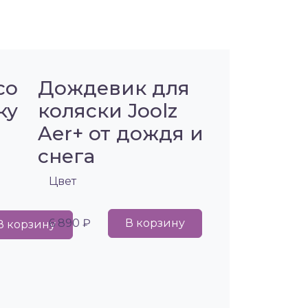
co
Дождевик для
ку
коляски Joolz
Aer+ от дождя и
снега
Цвет
6 890 ₽
В корзину
В корзину