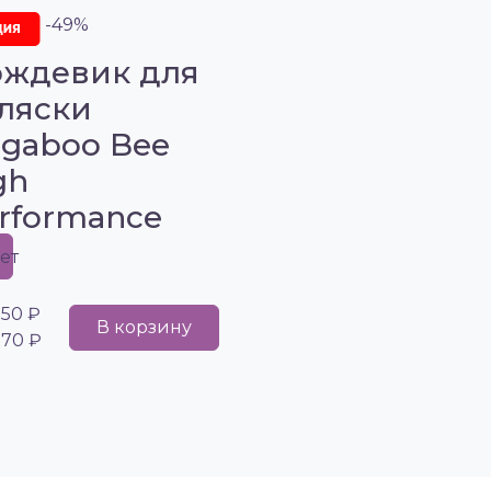
-49%
ждевик для
ляски
gaboo Bee
gh
rformance
ет
750 ₽
В корзину
970 ₽