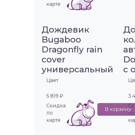
карте
Дождевик
До
Bugaboo
ко
Dragonfly rain
ав
cover
Do
универсальный
с 
Цвет
Цв
5 819 ₽
3 
Cкидка
Cк
В корзину
по
по
карте
ка