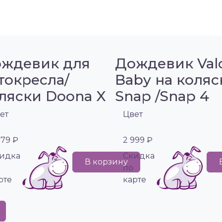
ждевик для
Дождевик Val
токресла/
Baby на коляс
ляски Doona X
Snap /Snap 4
ет
Цвет
979 ₽
2 999 ₽
идка
Cкидка
В корзину
по
рте
карте