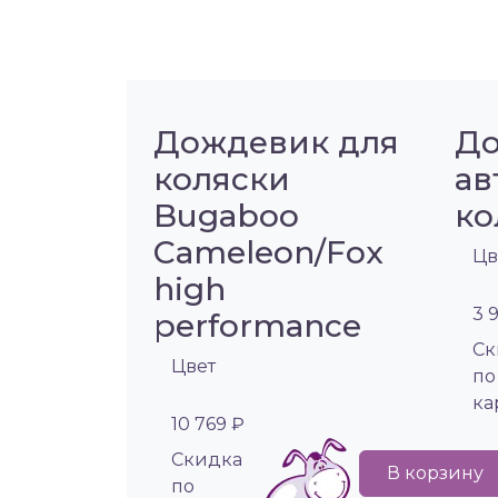
Дождевик для
До
коляски
ав
Bugaboo
ко
Cameleon/Fox
Цв
high
3 
performance
Cк
Цвет
по
ка
10 769 ₽
Cкидка
В корзину
по