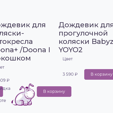
ждевик для
Дождевик дл
ляски-
прогулочной
токресла
коляски Baby
ona+ /Doona I
YOYO2
окошком
Цвет
ет
3 590 ₽
В корзину
409 ₽
идка
В корзину
рте