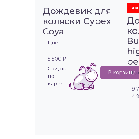
Дождевик для
До
коляски Cybex
ко
Coya
Bu
Цвет
hi
5 500 ₽
pe
Cкидка
В корзину
Цв
по
карте
9 
4 