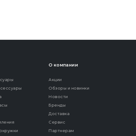
О компании
ссуары
Акции
ксессуары
Обзоры и новинки
а
Новости
расы
Бренды
Доставка
мления
Сервис
окружки
Партнерам