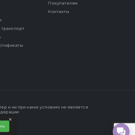
Покупателям
Контакты
и
й транспорт
ь
ртификаты
р и ни при каких условиях не является
едерации
×
ять