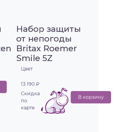
я
Набор защиты
от непогоды
zen
Britax Roemer
Smile 5Z
Цвет
13 190 ₽
Cкидка
В корзину
по
карте