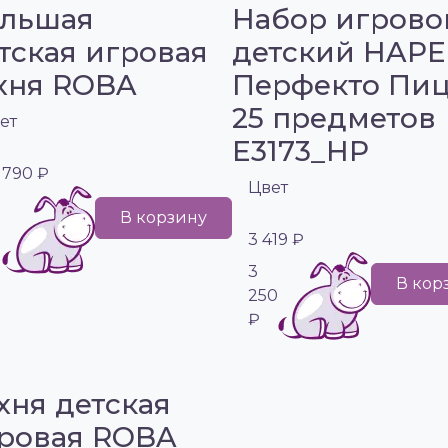
льшая
Набор игрово
тская игровая
детский HAPE
хня ROBA
Перфекто Пи
25 предметов
ет
E3173_HP
 790 ₽
Цвет
В корзину
1
3 419 ₽
3
В кор
250
₽
хня детская
ровая ROBA