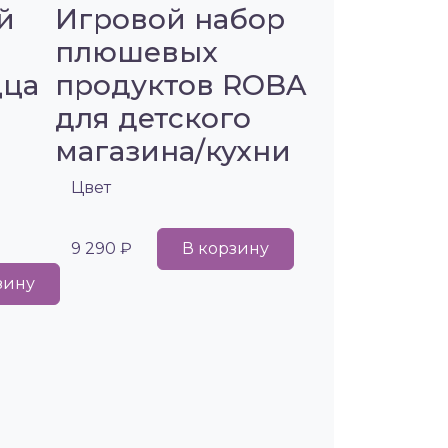
й
Игровой набор
плюшевых
цца
продуктов ROBA
для детского
магазина/кухни
Цвет
9 290 ₽
В корзину
зину