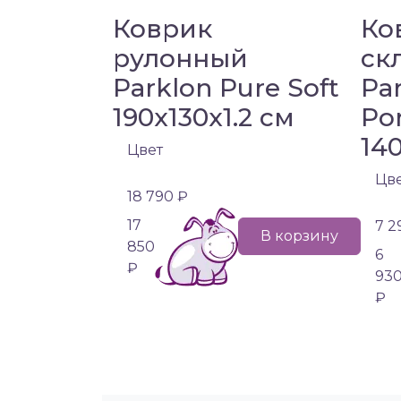
Коврик
Ко
рулонный
ск
Parklon Pure Soft
Par
190x130x1.2 см
Po
14
Цвет
Цв
18 790 ₽
17
7 2
В корзину
850
6
₽
93
₽