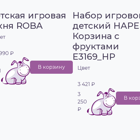
тская игровая
Набор игрово
хня ROBA
детский HAPE
Корзина с
ет
фруктами
 990 ₽
E3169_HP
В корзину
Цвет
1
3 421 ₽
3
В кор
250
₽