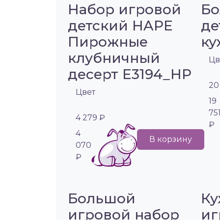
Набор игровой
Бо
детский HAPE
де
Пирожные
ку
клубничный
Цв
десерт E3194_HP
20
Цвет
19
75
4 279 ₽
₽
4
В корзину
070
₽
Большой
Ку
игровой набор
иг