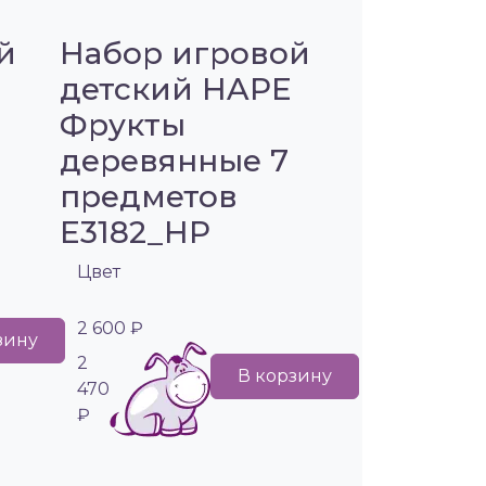
й
Набор игровой
детский HAPE
Фрукты
деревянные 7
предметов
E3182_HP
Цвет
2 600 ₽
зину
2
В корзину
470
₽