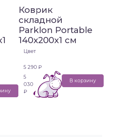
Коврик
складной
Parklon Portable
x1
140x200x1 см
Цвет
5 290 ₽
5
В корзину
030
зину
₽