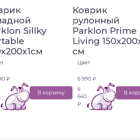
врик
Коврик
ладной
рулонный
klon Sillky
Parklon Prime
rtable
Living 150x200
0x200x1см
см
ет
Цвет
90 ₽
6 990 ₽
6
В корзину
В кор
0
640
₽