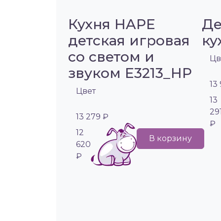
Кухня HAPE
Де
детская игровая
ку
со светом и
Цв
звуком E3213_HP
13
Цвет
13
29
13 279 ₽
₽
12
В корзину
620
₽