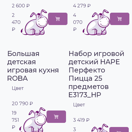
2 600 ₽
4 279 ₽
2
4
470
070
₽
₽
Большая
Набор игровой
детская
детский HAPE
игровая кухня
Перфекто
ROBA
Пицца 25
предметов
Цвет
E3173_HP
20 790 ₽
Цвет
19
751
3 419 ₽
₽
3