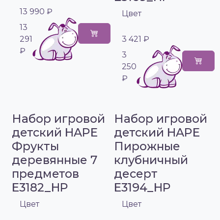
13 990 ₽
Цвет
13
291
3 421 ₽
₽
3
250
₽
Набор игровой
Набор игровой
детский HAPE
детский HAPE
Фрукты
Пирожные
деревянные 7
клубничный
предметов
десерт
E3182_HP
E3194_HP
Цвет
Цвет