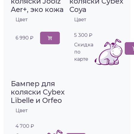
коляски Joolz
коляски Cybex
Aer+, эко кожа
Coya
Цвет
Цвет
5 300 ₽
6 990 ₽
Cкидка
по
карте
Бампер для
коляски Cybex
Libelle и Orfeo
Цвет
4 700 ₽