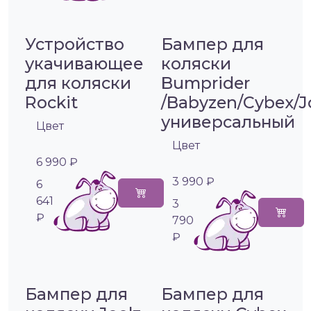
Устройство
Бампер для
укачивающее
коляски
для коляски
Bumprider
Rockit
/Babyzen/Cybex/J
универсальный
Цвет
Цвет
6 990 ₽
3 990 ₽
6
641
3
₽
790
₽
Бампер для
Бампер для