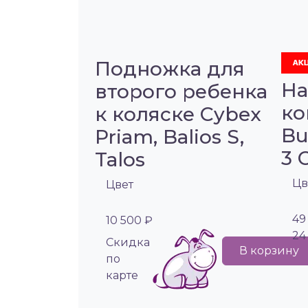
Подножка для
На
второго ребенка
ко
к коляске Cybex
Bu
Priam, Balios S,
3 
Talos
Цв
Цвет
49
10 500 ₽
24
Cкидка
В корзину
по
карте