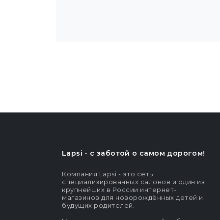
Lapsi - c заботой о самом дорогом!
Компания Lapsi - это сеть
специализированных салонов и один из
крупнейших в России интернет-
магазинов для новорождённых детей и
будущих родителей.