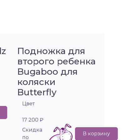
lz
Подножка для
второго ребенка
Bugaboo для
коляски
Butterfly
Цвет
17 200 ₽
Cкидка
В корзину
по