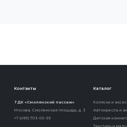
Контакты
Каталог
ТДК «Смоленский пассаж»
Коляски и аксе
Москва, Смоленская площадь, д. 3
Автокресла и а
+7 (499) 703-00-39
Детская комнат
Текстиль и мат