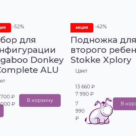
-52%
-42%
бор для
Подножка дл
нфигурации
второго ребе
gaboo Donkey
Stokke Xplory
Complete ALU
Цвет
ет
13 660 ₽
7 990 ₽
 700 ₽
В корзину
7
В кор
 000 ₽
990
₽