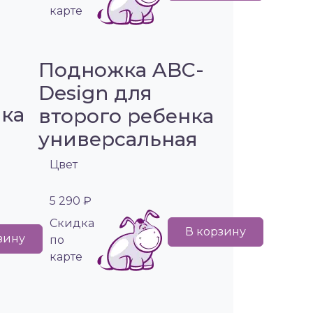
карте
Подножка ABC-
я
Design для
нка
второго ребенка
универсальная
Цвет
5 290 ₽
Cкидка
В корзину
зину
по
карте