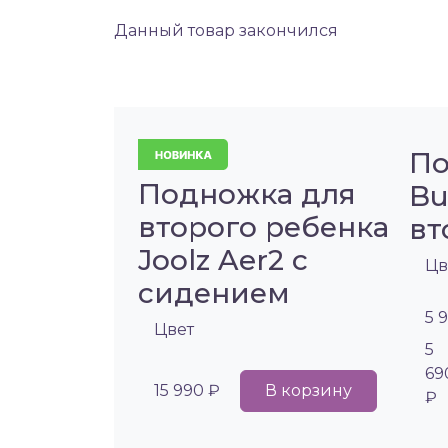
Данный товар закончился
По
Подножка для
Bu
второго ребенка
вт
Joolz Aer2 с
Цв
сидением
5 
Цвет
5
69
15 990 ₽
В корзину
₽