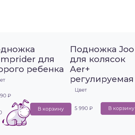
дножка
Подножка Joo
mprider для
для колясок
орого ребенка
Aer+
регулируемая
ет
Цвет
990 ₽
5 990 ₽
В корзину
В корзину
0