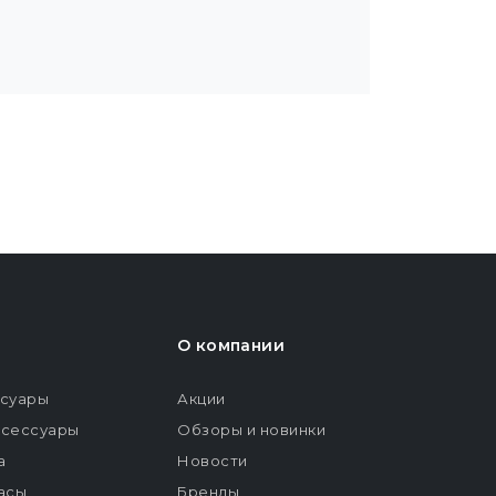
О компании
ссуары
Акции
ксессуары
Обзоры и новинки
а
Новости
расы
Бренды