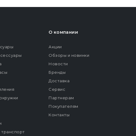
О компании
ссуары
Акции
ксессуары
Обзоры и новинки
а
Новости
расы
Бренды
Доставка
мления
Сервис
окружки
Партнерам
Покупателям
Контакты
и
й транспорт