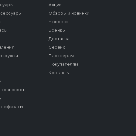
ссуары
Акции
ксессуары
Обзоры и новинки
а
Новости
расы
Бренды
Доставка
мления
Сервис
окружки
Партнерам
Покупателям
Контакты
и
й транспорт
ь
ртификаты