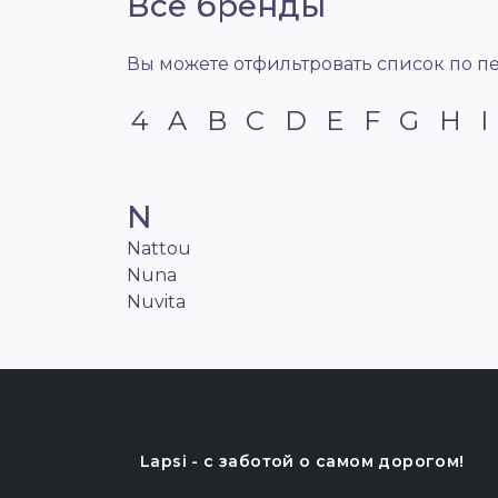
Все бренды
Вы можете отфильтровать список по п
4
A
B
C
D
E
F
G
H
I
N
Nattou
Nuna
Nuvita
Lapsi - c заботой о самом дорогом!