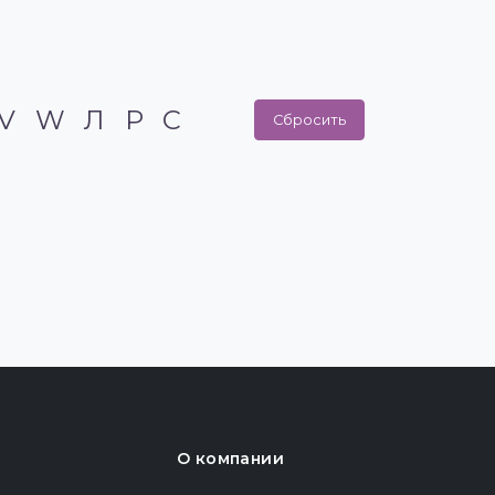
V
W
Л
Р
С
Сбросить
О компании