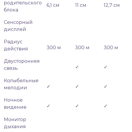
родительского
6,1 см
11 см
12,7 см
блока
Сенсорный
дисплей
Радиус
300 м
300 м
300 м
действия
Двусторонняя
✓
✓
связь
Колыбельные
✓
✓
✓
мелодии
Ночное
✓
✓
✓
видение
Монитор
дыхания