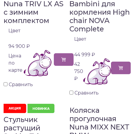
Nuna TRIV LX AS
Bambini для
с зимним
кормления High
комплектом
chair NOVA
Complete
Цвет
Цвет
94 900 ₽
44 999 ₽
Цена
по
42
карте
750
₽
Сравнить
Сравнить
Коляска
прогулочная
Стульчик
Nuna MIXX NEXT
растущий