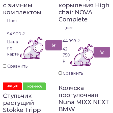
с зимним
кормления High
комплектом
chair NOVA
Complete
Цвет
Цвет
94 900 ₽
44 999 ₽
Цена
по
42
карте
750
₽
Сравнить
Сравнить
Коляска
прогулочная
Стульчик
Nuna MIXX NEXT
растущий
BMW
Stokke Tripp