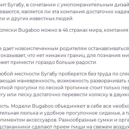
рит Бугабу, в сочетании с умопомрачительным диза
ваются, является ли эта компания достаточно наде
и и других известных людей.
ляски Bugaboo можно в 46 странах мира, компания 
 не дает новоиспеченным родителям останавливаться
оказывает, что нет никаких границ для познания ми
жет принести гораздо больше радости.
бой местности Бугабу проберется без труда по сляк
ающая маневренность, возможность разворачивать к
тной прогулки по лесной тропинке стоит только пер
егу или песку достаточно перевести коляску в двух
сть. Модели Bugaboo объединяют в себе все необхо
ельная люлька и удобное прогулочное сиденье, а т
тиментом аксессуаров. Разнообразные сумки и орг
одстаканники сделают прием пищи на свежем воздух