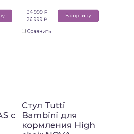
34 999 ₽
ну
В корзину
26 999 ₽
Сравнить
Стул Tutti
AS с
Bambini для
кормления High