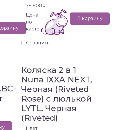
79 900 ₽
Цена
В корзину
по
корзину
карте
Сравнить
Коляска 2 в 1
Nuna IXXA NEXT,
ABC-
Черная (Riveted
r
Rose) с люлькой
LYTL, Черная
(Riveted)
ну
Цвет