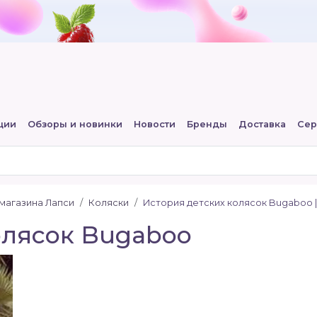
ции
Обзоры и новинки
Новости
Бренды
Доставка
Сер
-магазина Лапси
Коляски
История детских колясок Bugaboo |
олясок Bugaboo