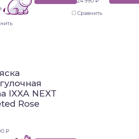
24 990 ₽
е
Сравнить
внить
яска
гулочная
a IXXA NEXT
eted Rose
00 ₽