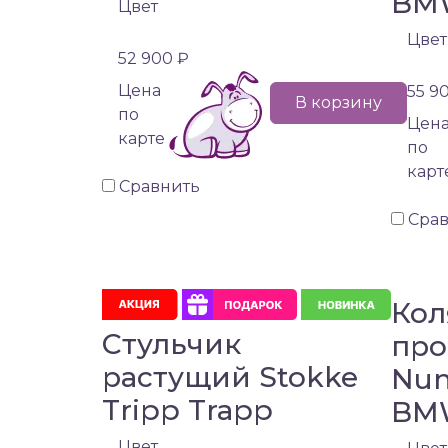
BM
Цвет
Цвет
52 900 ₽
Цена
55 9
В корзину
по
Цен
карте
по
карт
Сравнить
Сра
Кол
Стульчик
про
растущий Stokke
Nun
Tripp Trapp
BM
Цвет