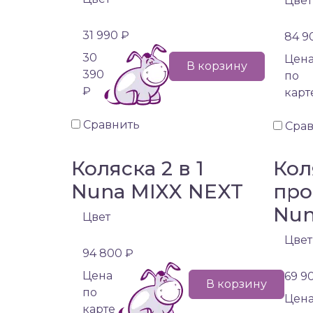
Цвет
31 990 ₽
84 9
30
Цен
В корзину
390
по
₽
карт
Сравнить
Сра
Коляска 2 в 1
Кол
Nuna MIXX NEXT
про
Nun
Цвет
Цвет
94 800 ₽
Цена
69 9
В корзину
по
Цен
карте