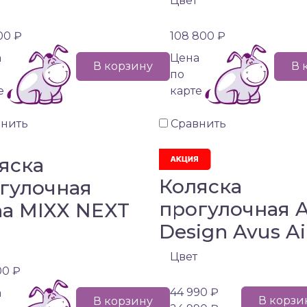
Цвет
00 ₽
108 800 ₽
а
Цена
В корзину
В 
по
е
карте
внить
Сравнить
яска
Коляска
гулочная
прогулочная 
a MIXX NEXT
Design Avus Ai
Цвет
00 ₽
44 990 ₽
а
В корзи
В корзину