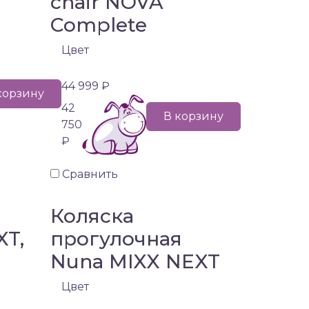
chair NOVA
Complete
Цвет
44 999 ₽
корзину
42
В корзину
750
₽
Сравнить
Коляска
XT,
прогулочная
Nuna MIXX NEXT
)
Цвет