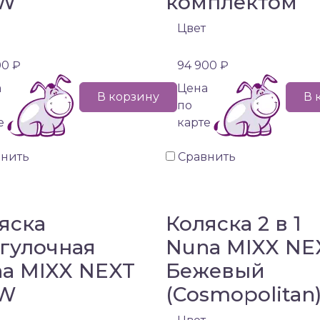
W
комплектом
Цвет
00 ₽
94 900 ₽
а
Цена
В корзину
В 
по
е
карте
внить
Сравнить
яска
Коляска 2 в 1
гулочная
Nuna MIXX NE
a MIXX NEXT
Бежевый
W
(Cosmopolitan