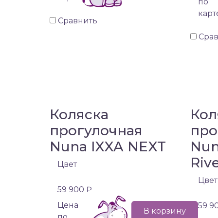
по
карт
Сравнить
Сра
Коляска
Кол
прогулочная
про
Nuna IXXA NEXT
Nun
Riv
Цвет
Цвет
59 900 ₽
Цена
59 9
В корзину
по