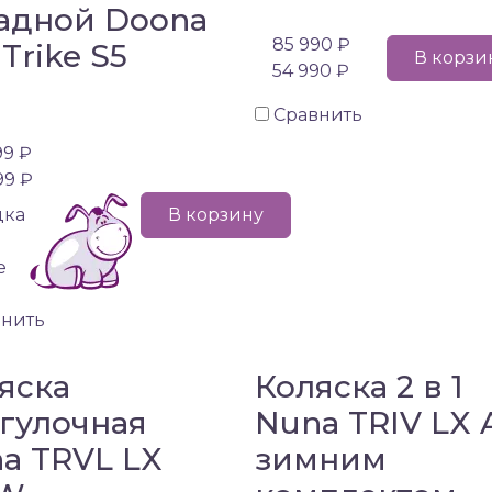
адной Doona
85 990 ₽
 Trike S5
В корзи
54 990 ₽
Сравнить
99 ₽
99 ₽
дка
В корзину
е
внить
яска
Коляска 2 в 1
гулочная
Nuna TRIV LX 
a TRVL LX
зимним