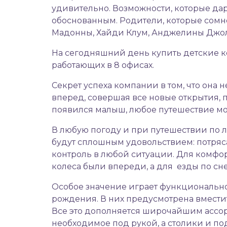
удивительно. Возможности, которые да
обоснованным. Родители, которые сомне
Мадонны, Хайди Клум, Анджелины Джол
На сегодняшний день купить детские ко
работающих в 8 офисах.
Секрет успеха компании в том, что она
вперед, совершая все новые открытия, п
появился малыш, любое путешествие мо
В любую погоду и при путешествии по лю
будут сплошным удовольствием: потряс
контроль в любой ситуации. Для комфор
колеса были впереди, а для езды по сн
Особое значение играет функционально
рождения. В них предусмотрена вместит
Все это дополняется широчайшим ассор
необходимое под рукой, а столики и п