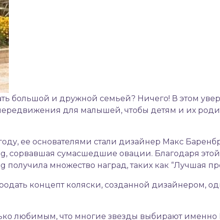
вать большой и дружной семьей? Ничего! В этом ув
 передвижения для малышей, чтобы детям и их ро
году, ее основателями стали дизайнер Макс Баренбру
g, сорвавшая сумасшедшие овации. Благодаря этой
 получила множество наград, таких как “Лучшая про
родать концепт коляски, созданной дизайнером, одн
лько любимым, что многие звезды выбирают именно B