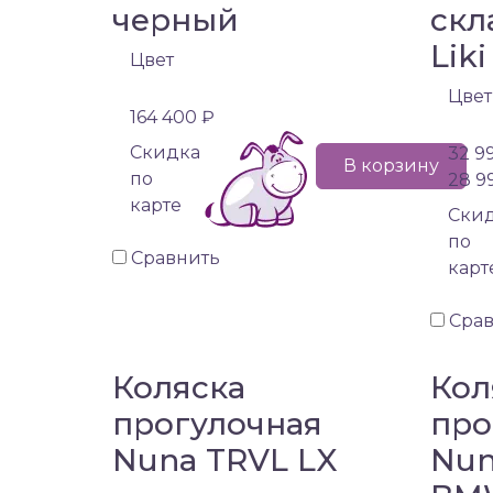
черный
скл
Liki
Цвет
Цвет
164 400 ₽
Cкидка
32 9
В корзину
по
28 9
карте
Cки
по
Сравнить
карт
Сра
Коляска
Кол
прогулочная
про
Nuna TRVL LX
Nun