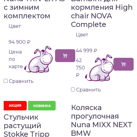
с зимним
кормления High
комплектом
chair NOVA
Complete
Цвет
Цвет
94 900 ₽
44 999 ₽
Цена
по
42
карте
750
₽
Сравнить
Сравнить
Коляска
прогулочная
Стульчик
Nuna MIXX NEXT
растущий
BMW
Stokke Tripp