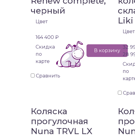
Renew complete,
кол
черный
скл
Liki
Цвет
Цвет
164 400 ₽
Cкидка
32 9
В корзину
по
28 9
карте
Cки
по
Сравнить
карт
Сра
Коляска
Кол
прогулочная
про
Nuna TRVL LX
Nun