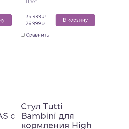
Цвет
34 999 ₽
ну
В корзину
26 999 ₽
Сравнить
Стул Tutti
AS с
Bambini для
кормления High