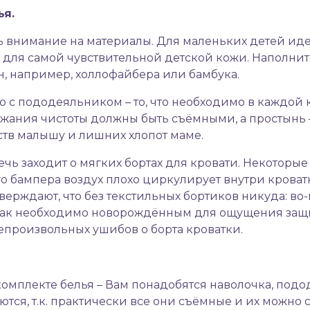
ья.
 внимание на материалы. Для маленьких детей идеа
 для самой чувствительной детской кожи. Наполнит
н, например, холлофайбера или бамбука.
 с пододеяльником – то, что необходимо в каждой кр
ания чистоты должны быть съёмными, а простынь – 
бств малышу и лишних хлопот маме.
ечь заходит о мягких бортах для кровати. Некотор
го бампера воздух плохо циркулирует внутри кроват
верждают, что без текстильных бортиков никуда: во
е так необходимо новорождённым для ощущения защ
непроизвольных ушибов о борта кроватки.
комплекте белья – Вам понадобятся наволочка, под
ются, т.к. практически все они съёмные и их можно 