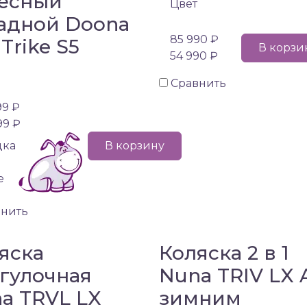
есный
Цвет
адной Doona
85 990 ₽
 Trike S5
В корзи
54 990 ₽
Сравнить
99 ₽
99 ₽
дка
В корзину
е
внить
яска
Коляска 2 в 1
гулочная
Nuna TRIV LX 
a TRVL LX
зимним