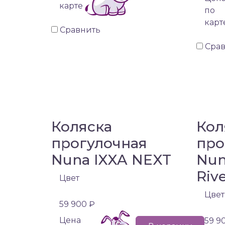
карте
по
карт
Сравнить
Сра
Коляска
Кол
прогулочная
про
Nuna IXXA NEXT
Nun
Riv
Цвет
Цвет
59 900 ₽
Цена
59 9