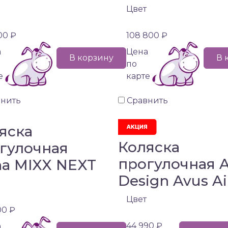
Цвет
00 ₽
108 800 ₽
а
Цена
В корзину
В 
по
е
карте
внить
Сравнить
яска
Коляска
гулочная
прогулочная 
a MIXX NEXT
Design Avus Ai
Цвет
00 ₽
44 990 ₽
а