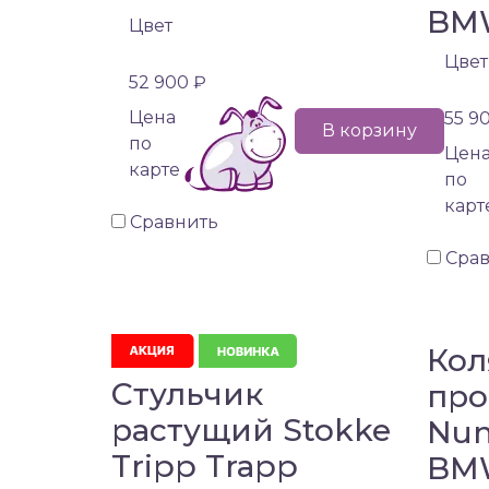
BM
Цвет
Цвет
52 900 ₽
Цена
55 9
В корзину
по
Цен
карте
по
карт
Сравнить
Сра
Кол
Стульчик
про
растущий Stokke
Nun
Tripp Trapp
BM