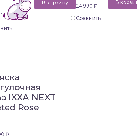
В корзи
В корзину
24 990 ₽
е
Сравнить
внить
яска
гулочная
a IXXA NEXT
eted Rose
00 ₽