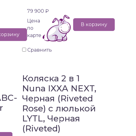
79 900 ₽
Цена
В корзину
по
корзину
карте
Сравнить
Коляска 2 в 1
Nuna IXXA NEXT,
ABC-
Черная (Riveted
r
Rose) с люлькой
LYTL, Черная
(Riveted)