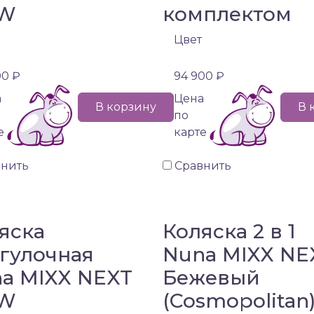
W
комплектом
Цвет
00 ₽
94 900 ₽
а
Цена
В корзину
В 
по
е
карте
внить
Сравнить
яска
Коляска 2 в 1
гулочная
Nuna MIXX NE
a MIXX NEXT
Бежевый
W
(Cosmopolitan