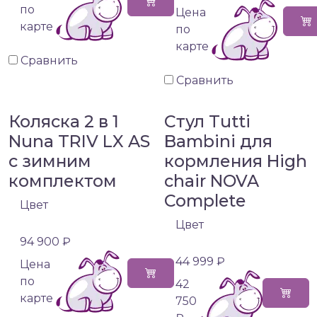
по
Цена
карте
по
карте
Сравнить
Сравнить
Коляска 2 в 1
Стул Tutti
Nuna TRIV LX AS
Bambini для
с зимним
кормления High
комплектом
chair NOVA
Complete
Цвет
Цвет
94 900 ₽
44 999 ₽
Цена
по
42
карте
750