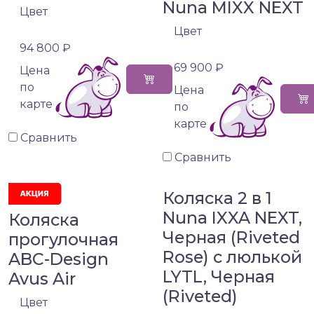
Nuna MIXX NEXT
Цвет
Цвет
94 800 ₽
69 900 ₽
Цена
по
Цена
карте
по
карте
Сравнить
Сравнить
Коляска 2 в 1
Nuna IXXA NEXT,
Коляска
Черная (Riveted
прогулочная
Rose) с люлькой
ABC-Design
LYTL, Черная
Avus Air
(Riveted)
Цвет