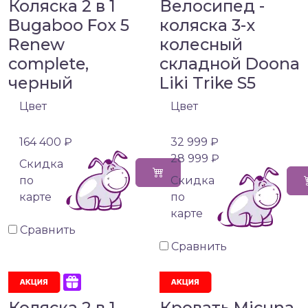
Коляска 2 в 1
Велосипед -
Bugaboo Fox 5
коляска 3-х
Renew
колесный
complete,
складной Doona
черный
Liki Trike S5
Цвет
Цвет
164 400 ₽
32 999 ₽
28 999 ₽
Cкидка
по
Cкидка
карте
по
карте
Сравнить
Сравнить
Коляска 2 в 1
Кровать Micuna