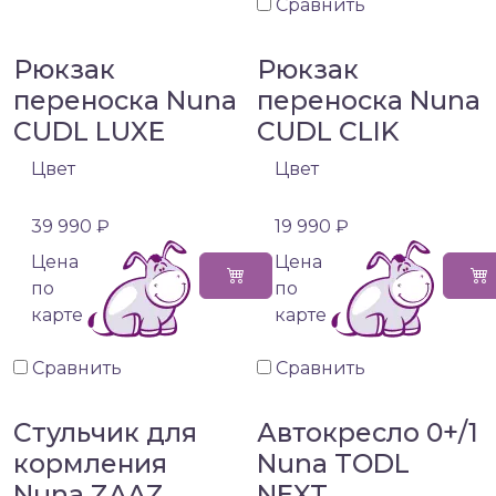
Сравнить
Рюкзак
Рюкзак
переноска Nuna
переноска Nuna
CUDL LUXE
CUDL CLIK
Цвет
Цвет
39 990 ₽
19 990 ₽
Цена
Цена
по
по
карте
карте
Сравнить
Сравнить
Стульчик для
Автокресло 0+/1
кормления
Nuna TODL
Nuna ZAAZ
NEXT