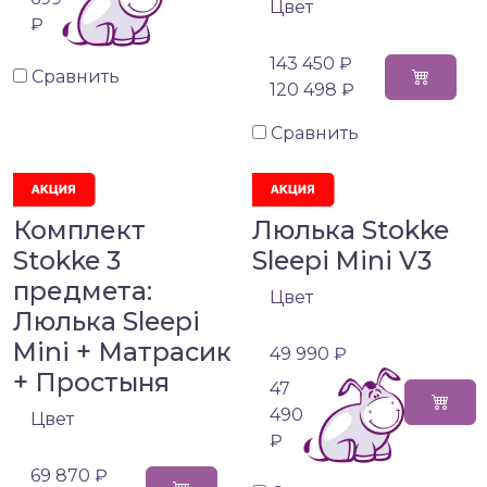
Цвет
₽
143 450 ₽
Сравнить
120 498 ₽
Сравнить
Комплект
Люлька Stokke
Stokke 3
Sleepi Mini V3
предмета:
Цвет
Люлька Sleepi
Mini + Матрасик
49 990 ₽
+ Простыня
47
490
Цвет
₽
69 870 ₽