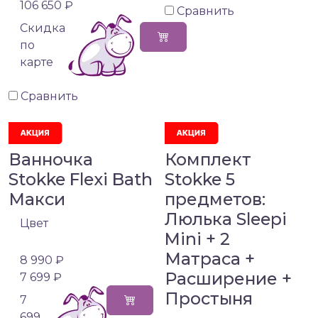
106 650 ₽
Сравнить
Cкидка
по
карте
Сравнить
Ванночка
Комплект
Stokke Flexi Bath
Stokke 5
Макси
предметов:
Люлька Sleepi
Цвет
Mini + 2
Матраса +
8 990 ₽
Расширение +
7 699 ₽
Простыня
7
699