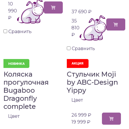
10
990
37 690 ₽
₽
35
810
Сравнить
₽
Сравнить
Коляска
Стульчик Moji
прогулочная
by ABC-Design
Bugaboo
Yippy
Dragonfly
Цвет
complete
26 999 ₽
Цвет
19 999 ₽