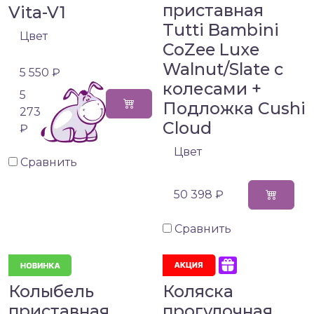
приставная
Vita-V1
Tutti Bambini
Цвет
CoZee Luxe
Walnut/Slate с
5 550 ₽
колесами +
5
Подложка Cushi
273
Cloud
₽
Цвет
Сравнить
50 398 ₽
Сравнить
Колыбель
Коляска
приставная
прогулочная