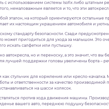
 с использованием системы Isofix либо штатным ре
го, немаловажным является и то, что эти автокресл
бой эталон, на который ориентируются остальные п
елает их настоящим украшением автомобиля и уютн
йскому стандарту безопасности. Сзади предусмотре
что может пригодиться для ухода за малышом. Это о
го искать салфетки или пустышку.
о автокресла, но и переноску, а это значит, что вы 
ля лучшей поддержки головы увеличены борта – ре
ще и как стульчик для кормления или кресло-качалк
боты и ответственности за качество производимой п
станавливаться на шасси колясок.
твляться против хода движения машины. Производи
денье вашего авто, переднюю подушку безопасност