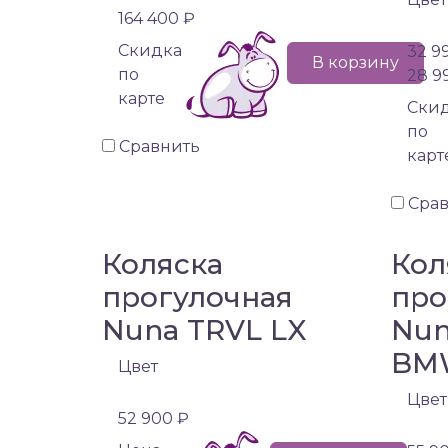
164 400 ₽
Cкидка
32 9
В корзину
по
28 9
карте
Cки
по
Сравнить
карт
Сра
Коляска
Кол
прогулочная
про
Nuna TRVL LX
Nun
BM
Цвет
Цвет
52 900 ₽