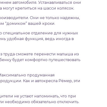
мнем автомобиля. Устанавливаться они
а могут крепиться на шасси колясок.
роизводители. Они не только надежны,
ым “домиком” вашей крохи.
но специальное отделение для нужных
чень удобная функция, ведь иногда в
без труда сможете перенести малыша из
бенку будет комфортно путешествовать
а. Максимально продуманная
родукции. Как и автокресла Рёмер, эти
тели не устают напоминать, что при
и необходимо обязательно отключить.