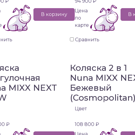
00 ₽
94 900 ₽
а
Цена
В корзину
В 
по
е
карте
внить
Сравнить
яска
Коляска 2 в 1
гулочная
Nuna MIXX NE
a MIXX NEXT
Бежевый
W
(Cosmopolitan
Цвет
00 ₽
108 800 ₽
а
Цена