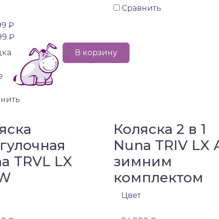
Сравнить
99 ₽
99 ₽
дка
В корзину
е
внить
яска
Коляска 2 в 1
гулочная
Nuna TRIV LX 
a TRVL LX
зимним
W
комплектом
Цвет