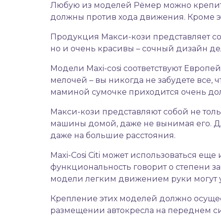
Любую из моделей Рёмер можно крепить
должны против хода движения. Кроме это
Продукция Макси-кози представляет со
но и очень красивы – сочный дизайн д
Модели Maxi-cosi соответствуют Европе
мелочей – вы никогда не забудете все, 
маминой сумочке приходится очень дол
Макси-кози представляют собой не тольк
машины домой, даже не вынимая его. Д
даже на большие расстояния.
Maxi-Cosi Citi может использоваться е
функциональность говорит о степени за
модели легким движением руки могут у
Крепление этих моделей должно осущес
размещении автокресла на переднем си