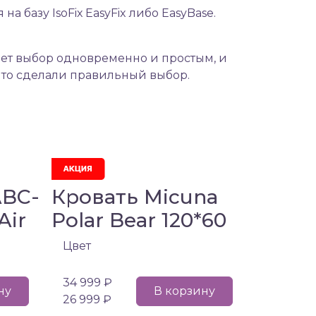
 базу IsoFiх EasyFix либо EasyBase.
ет выбор одновременно и простым, и
 что сделали правильный выбор.
ABC-
Кровать Micuna
Air
Polar Bear 120*60
Цвет
34 999 ₽
ну
В корзину
26 999 ₽