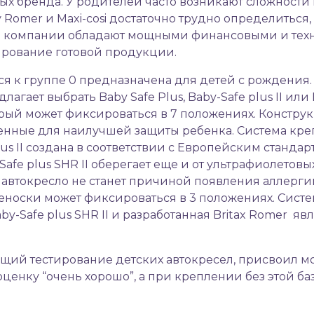
ных бренда. У родителей часто возникают сложности 
Romer и Maxi-cosi достаточно трудно определиться,
е компании обладают мощными финансовыми и техн
ирование готовой продукции.
я к группе 0 предназначена для детей с рождения.
агает выбрать Baby Safe Plus, Baby-Safe plus II или 
ый может фиксироваться в 7 положениях. Констру
ченные для наилучшей защиты ребенка. Система кр
us II создана в соответствии с Европейским стандар
Safe plus SHR II оберегает еще и от ультрафиолето
о автокресло не станет причиной появления аллерги
реноски может фиксироваться в 3 положениях. Систе
aby-Safe plus SHR II и разработанная Britax Romer 
ий тестирование детских автокресел, присвоил мод
оценку “очень хорошо”, а при креплении без этой б