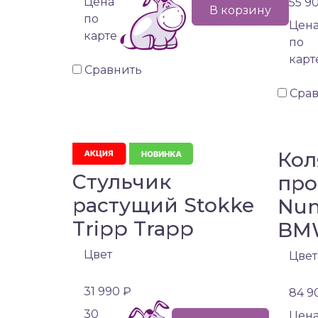
Цена
55 9
В корзину
по
Цен
карте
по
карт
Сравнить
Сра
Кол
Стульчик
про
растущий Stokke
Nun
Tripp Trapp
BM
Цвет
Цвет
31 990 ₽
84 9
30
Цен