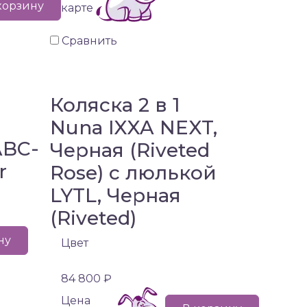
корзину
карте
Сравнить
Коляска 2 в 1
Nuna IXXA NEXT,
ABC-
Черная (Riveted
r
Rose) с люлькой
LYTL, Черная
(Riveted)
ну
Цвет
84 800 ₽
Цена