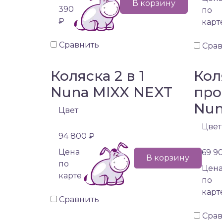
В корзину
390
по
₽
карт
Сравнить
Сра
Коляска 2 в 1
Кол
Nuna MIXX NEXT
про
Nun
Цвет
Цвет
94 800 ₽
Цена
69 9
В корзину
по
Цен
карте
по
карт
Сравнить
Сра