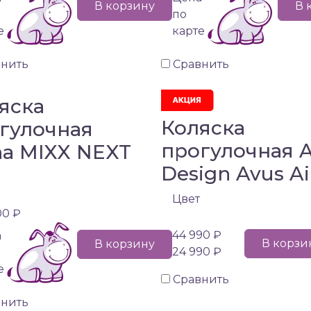
В корзину
В 
по
е
карте
внить
Сравнить
яска
Коляска
гулочная
прогулочная 
a MIXX NEXT
Design Avus Ai
Цвет
00 ₽
44 990 ₽
а
В корзи
В корзину
24 990 ₽
е
Сравнить
внить