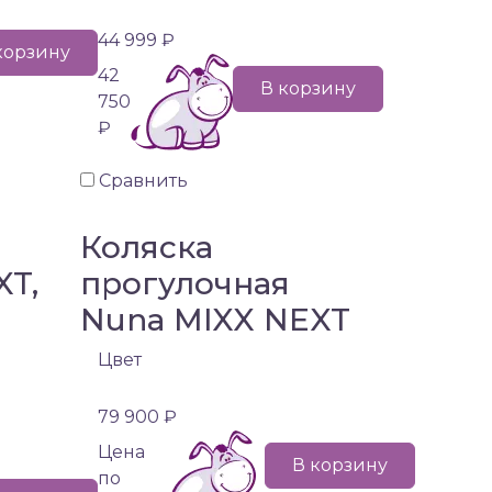
44 999 ₽
корзину
42
В корзину
750
₽
Сравнить
Коляска
XT,
прогулочная
Nuna MIXX NEXT
)
Цвет
79 900 ₽
Цена
В корзину
по