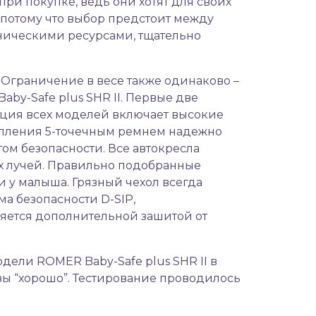
при покупке, ведь они хотят для своих
 потому что выбор предстоит между
ическими ресурсами, тщательно
 Ограничение в весе также одинаково –
Baby-Safe plus SHR II. Первые две
кция всех моделей включает высокие
епления 5-точечным ремнем надежно
том безопасности. Все автокресла
вых лучей. Правильно подобранные
и у малыша. Грязный чехол всегда
ма безопасности D-SIP,
является дополнительной зашитой от
ели ROMER Baby-Safe plus SHR II в
азы “хорошо”. Тестирование проводилось