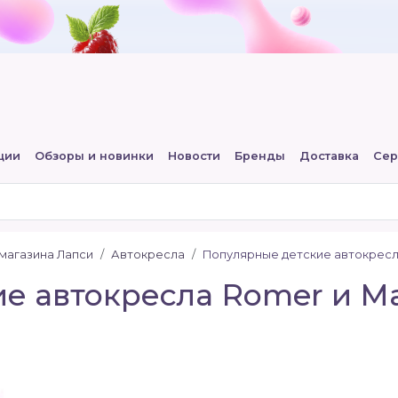
ции
Обзоры и новинки
Новости
Бренды
Доставка
Сер
-магазина Лапси
Автокресла
Популярные детские автокресла 
е автокресла Romer и Max