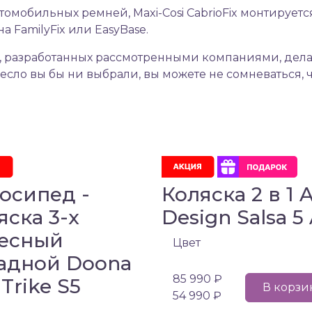
бильных ремней, Maxi-Cosi CabrioFix монтируется на
а FamilyFix или EasyBase.
 разработанных рассмотренными компаниями, дела
ресло вы бы ни выбрали, вы можете не сомневаться,
осипед -
Коляска 2 в 1 
яска 3-х
Design Salsa 5 
есный
Цвет
адной Doona
85 990 ₽
 Trike S5
В корзи
54 990 ₽