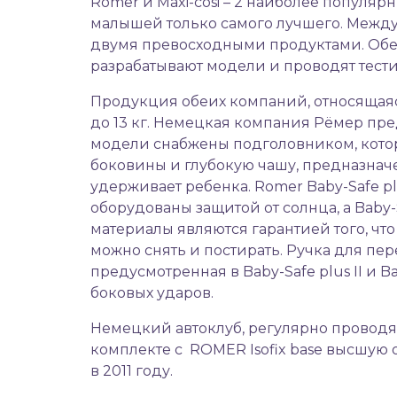
Romer и Maxi-cosi – 2 наиболее популяр
малышей только самого лучшего. Между 
двумя превосходными продуктами. Об
разрабатывают модели и проводят тест
Продукция обеих компаний, относящаяс
до 13 кг. Немецкая компания Рёмер предл
модели снабжены подголовником, котор
боковины и глубокую чашу, предназна
удерживает ребенка. Romer Baby-Safe pl
оборудованы защитой от солнца, а Baby-
материалы являются гарантией того, чт
можно снять и постирать. Ручка для пе
предусмотренная в Baby-Safe plus II и B
боковых ударов.
Немецкий автоклуб, регулярно проводящ
комплекте с ROMER Isofix base высшую 
в 2011 году.