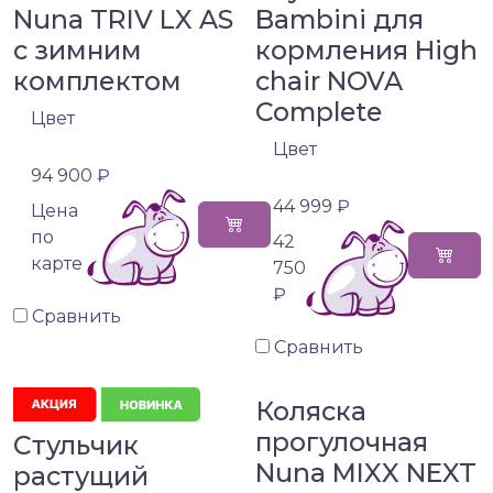
Nuna TRIV LX AS
Bambini для
с зимним
кормления High
комплектом
chair NOVA
Complete
Цвет
Цвет
94 900 ₽
44 999 ₽
Цена
по
42
карте
750
₽
Сравнить
Сравнить
Коляска
прогулочная
Стульчик
Nuna MIXX NEXT
растущий