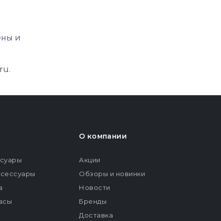
ены и
.ru
.
О компании
ссуары
Акции
ксессуары
Обзоры и новинки
а
Новости
расы
Бренды
Доставка