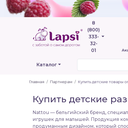
8
(800)
Телефоны
333-
32-
01
Ак
Каталог
Главная
Партнерам
Купить детские товары о
Купить детские ра
Nattou — бельгийский бренд, специа
игрушек для малышей. Продукция ком
продуманным дизайном, который спос