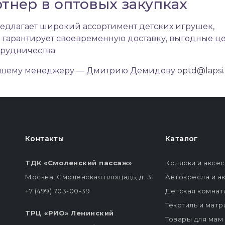
тнер в оптовых закупках
редлагает широкий ассортимент детских игрушек,
 гарантирует своевременную доставку, выгодные ц
трудничества.
 нашему менеджеру — Дмитрию Демидову
optd@lapsi
Контакты
Каталог
ТДК «Смоленский пассаж»
Коляски и аксе
Москва, Смоленская площадь, д. 3
Автокресла и а
+7 (499) 703-00-39
Детская комнат
Текстиль и мат
ТРЦ «РИО» Ленинский
Товары для мам