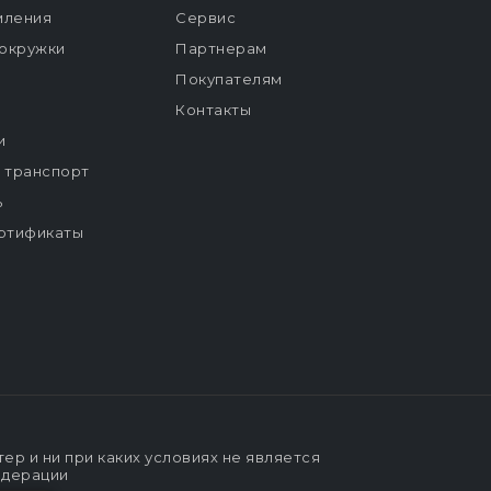
мления
Сервис
окружки
Партнерам
Покупателям
Контакты
и
й транспорт
ь
ртификаты
р и ни при каких условиях не является
едерации