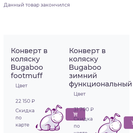
Данный товар закончился
Конверт в
Конверт в
коляску
коляску
Bugaboo
Bugaboo
footmuff
зимний
функциональный
Цвет
Цвет
22 150 ₽
31 700 ₽
Cкидка
по
Cкидка
карте
по