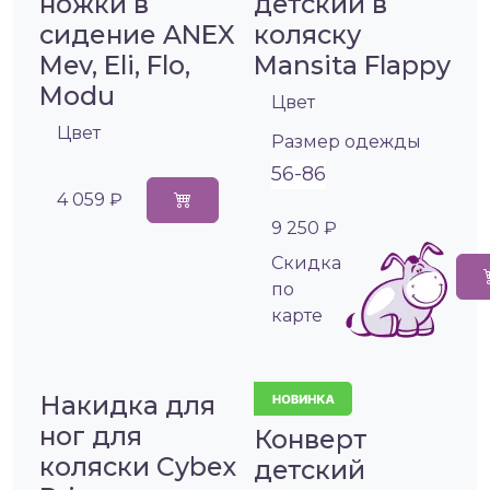
ножки в
детский в
сидение ANEX
коляску
Mev, Eli, Flo,
Mansita Flappy
Modu
Цвет
Цвет
Размер одежды
56-86
4 059 ₽
9 250 ₽
Cкидка
по
карте
Накидка для
ног для
Конверт
коляски Cybex
детский