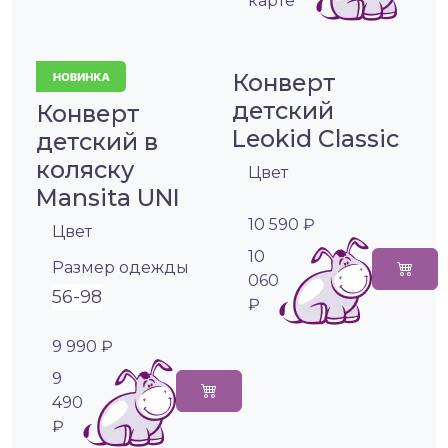
карте
Конверт
детский
Конверт
Leokid Classic
детский в
коляску
Цвет
Mansita UNI
10 590 ₽
Цвет
10
Размер одежды
060
56-98
₽
9 990 ₽
9
490
₽