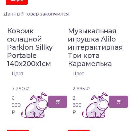
Данный товар закончился
Коврик
Музыкальная
складной
игрушка Alilo
Parklon Sillky
интерактивная
Portable
Три кота
140x200x1см
Карамелька
Цвет
Цвет
7 290 ₽
2 995 ₽
6
2
930
850
₽
₽