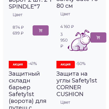
80 см
SPINDLE*7
Цвет
Цвет
4 160 ₽
874 ₽
699 ₽
3
950
₽
-41%
-50%
Защитный
Защита на
складн
углы Safety1st
барьер
CORNER
Safety1st
CUSHION
(ворота) для
Цвет
путеш.с