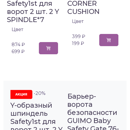
Safety1st для
CORNER
ворот 2 шт. 2 Y
CUSHION
SPINDLE*7
Цвет
Цвет
399 ₽
199 ₽
874 ₽
699 ₽
-20%
Барьер-
ворота
Y-образный
безопасности
шпиндель
GUIMO Baby
Safety1st для
Safety Gate 76-
ворот 2 шт. 2 Y