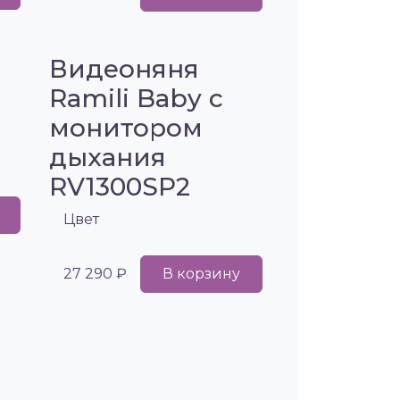
Видеоняня
Ramili Baby с
монитором
дыхания
RV1300SP2
Цвет
27 290 ₽
В корзину