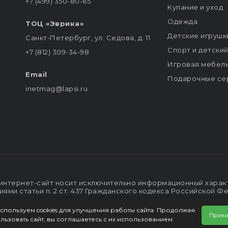
+7 (499) 350-80-65
Купание и уход
Одежда
ТОЦ «Эврика»
Детские игрушк
Санкт-Петербург, ул. Седова, д. 11
Спорт и детски
+7 (812) 309-34-98
Игровая мебел
Email
Подарочные се
inetmag@lapsi.ru
интернет-сайт носит исключительно информационный характе
ми статьи п. 2 ст. 437 Гражданского кодекса Российской Ф
спользуем cookies для улучшения работы сайта. Продолжая
Прин
льзовать сайт, вы соглашаетесь с их использованием.