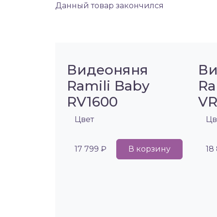
Данный товар закончился
Видеоняня
Ви
Ramili Baby
R
RV1600
VR
Цвет
Цв
17 799 ₽
В корзину
18