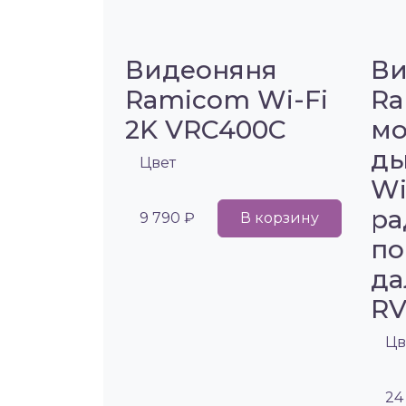
Видеоняня
Ви
Ramicom Wi-Fi
Ra
2K VRC400C
мо
ды
Цвет
Wi
ра
9 790 ₽
В корзину
п
да
RV
Цв
24