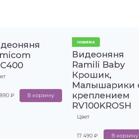
деоняня
Видеоняня
amicom
Ramili Baby
C400
Крошик,
ет
Малышарики 
креплением
 890 ₽
В корзину
RV100KROSH
Цвет
17 490 ₽
В корзину