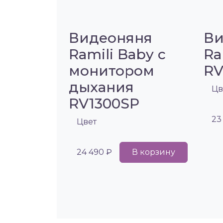
Видеоняня
Ви
Ramili Baby с
Ra
монитором
RV
дыхания
Цв
RV1300SP
23
Цвет
24 490 ₽
В корзину