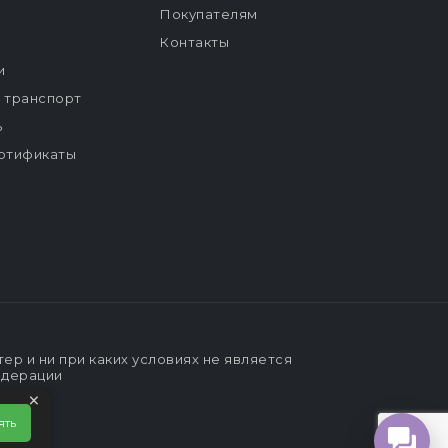
Покупателям
Контакты
и
й транспорт
ь
ртификаты
р и ни при каких условиях не является
едерации
×
ять