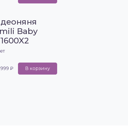
деоняня
mili Baby
1600X2
ет
 999 ₽
В корзину