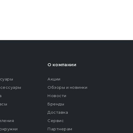
О компании
ссуары
Акции
ксессуары
Обзоры и новинки
а
Новости
расы
Бренды
Доставка
мления
Сервис
окружки
Партнерам