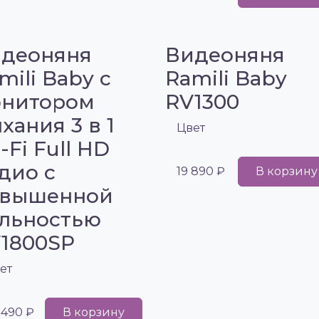
деоняня
Видеоняня
mili Baby с
Ramili Baby
нитором
RV1300
хания 3 в 1
Цвет
-Fi Full HD
дио с
19 890 ₽
В корзину
овышенной
льностью
1800SP
ет
 490 ₽
В корзину