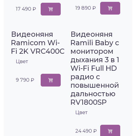
19 890 ₽
17 490 ₽
Видеоняня
Видеоняня
Ramicom Wi-
Ramili Baby с
Fi 2K VRC400C
монитором
дыхания 3 в 1
Цвет
Wi-Fi Full HD
радио с
9 790 ₽
повышенной
дальностью
RV1800SP
Цвет
24 490 ₽