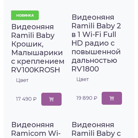
Видеоняня
Ramili Baby 2
Видеоняня
в 1 Wi-Fi Full
Ramili Baby
HD радио с
Крошик,
повышенной
Малышарики
дальностью
с креплением
RV1800
RV100KROSH
Цвет
Цвет
19 890 ₽
17 490 ₽
Видеоняня
Видеоняня
Ramicom Wi-
Ramili Baby с