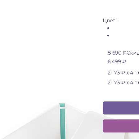
Цвет :
8 690 ₽
Скид
6 499 ₽
2 173 ₽ х 4 
2 173 ₽ х 4 