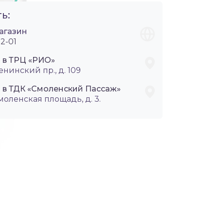
ь:
агазин
2-01
i в ТРЦ «РИО»
енинский пр., д. 109
i в ТДК «Смоленский Пассаж»
Смоленская площадь, д. 3.