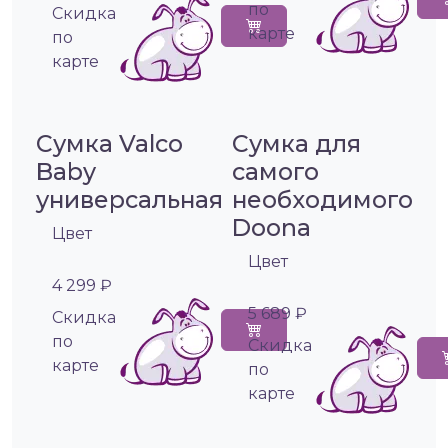
по
Cкидка
карте
по
карте
Сумка Valco
Сумка для
Baby
самого
универсальная
необходимого
Doona
Цвет
Цвет
4 299 ₽
5 689 ₽
Cкидка
по
Cкидка
карте
по
карте