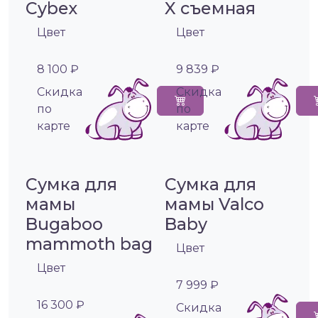
Cybex
X съемная
Цвет
Цвет
8 100 ₽
9 839 ₽
Cкидка
Cкидка
по
по
карте
карте
Сумка для
Сумка для
мамы
мамы Valco
Bugaboo
Baby
mammoth bag
Цвет
Цвет
7 999 ₽
16 300 ₽
Cкидка