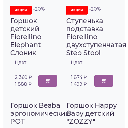
-20%
-20%
Горшок
Ступенька
детский
подставка
Fiorellino
Fiorellino
Elephant
двухступенчатая
Слоник
Step Stool
Цвет
Цвет
2 360 ₽
1 874 ₽
1 888 ₽
1 499 ₽
Горшок Beaba
Горшок Happy
эргономический
Baby детский
POT
"ZOZZY"