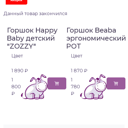
Данный товар закончился
Горшок Happy
Горшок Beaba
Baby детский
эргономический
"ZOZZY"
POT
Цвет
Цвет
1 890 ₽
1 870 ₽
1
1
800
780
₽
₽