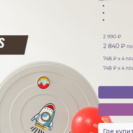
2 990 ₽
2 840 ₽
по 
748 ₽ х 4 п
748 ₽ х 4 п
Где купит