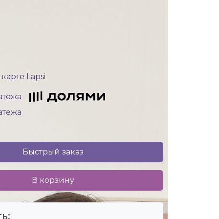
карте Lapsi
латежа
латежа
Быстрый заказ
В корзину
ь: