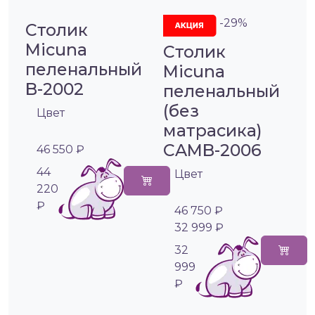
-29%
Столик
Micuna
Столик
пеленальный
Miсuna
B-2002
пеленальный
(без
Цвет
матрасика)
CAMB-2006
46 550 ₽
44
Цвет
220
₽
46 750 ₽
32 999 ₽
32
999
₽