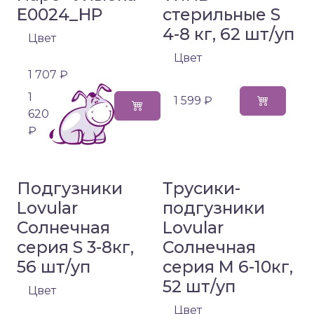
E0024_HP
стерильные S
4-8 кг, 62 шт/уп
Цвет
Цвет
1 707 ₽
1
1 599 ₽
620
₽
Подгузники
Трусики-
Lovular
подгузники
Солнечная
Lovular
серия S 3-8кг,
Солнечная
56 шт/уп
серия M 6-10кг,
52 шт/уп
Цвет
Цвет