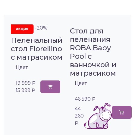
-20%
Стол для
пеленания
Пеленальный
ROBA Baby
стол Fiorellino
Pool с
с матрасиком
ванночкой и
Цвет
матрасиком
19 999 ₽
Цвет
15 999 ₽
46 590 ₽
44
260
₽