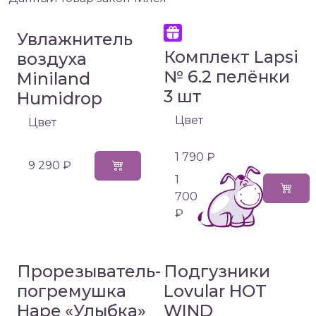
Увлажнитель
Комплект Lapsi
воздуха
№ 6.2 пелёнки
Miniland
3 шт
Humidrop
Цвет
Цвет
1 790 ₽
9 290 ₽
1
700
₽
Прорезыватель-
Подгузники
погремушка
Lovular HOT
Hape «Улыбка»
WIND