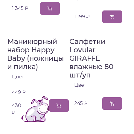
1 345 ₽
1 199 ₽
Маникюрный
Салфетки
набор Happy
Lovular
Baby (ножницы
GIRAFFE
и пилка)
влажные 80
шт/уп
Цвет
Цвет
449 ₽
245 ₽
430
₽