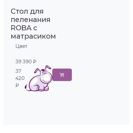
Стол для
пеленания
ROBA с
матрасиком
Цвет
39 390 ₽
37
420
₽