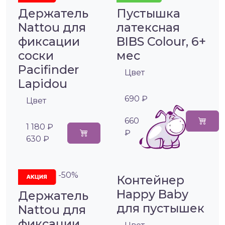
Держатель
Пустышка
Nattou для
латексная
фиксации
BIBS Colour, 6+
соски
мес
Pacifinder
Цвет
Lapidou
690 ₽
Цвет
660
1 180 ₽
₽
630 ₽
-50%
Контейнер
Happy Baby
Держатель
для пустышек
Nattou для
фиксации