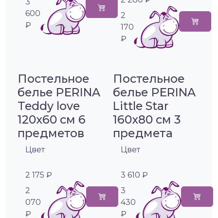
3
600
2
₽
170
₽
Постельное
Постельное
белье PERINA
белье PERINA
Teddy love
Little Star
120х60 см 6
160х80 см 3
предметов
предмета
Цвет
Цвет
2 175 ₽
3 610 ₽
2
3
070
430
₽
₽