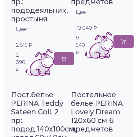
пр.:
предметов
пододеяльник,
Цвет
простыня
10 040 ₽
Цвет
9
2 515 ₽
540
₽
2
390
₽
Пост.белье
Постельное
PERINA Teddy
белье PERINA
Sateen Coll. 2
Lovely Dream
пр:
120х60 см 6
подод.140х100см,
предметов