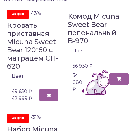
-13%
Комод Micuna
Sweet Bear
Кровать
пеленальный
приставная
B-970
Micuna Sweet
Bear 120*60 с
Цвет
матрацем CH-
620
56 930 ₽
54
Цвет
080
₽
49 650 ₽
42 999 ₽
-31%
Набор Micuna