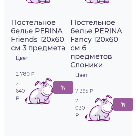
Постельное
Постельное
белье PERINA
белье PERINA
Friends 120х60
Fancy 120х60
см 3 предмета
см 6
предметов
Цвет
Слоники
2 780 ₽
Цвет
2
640
7 395 ₽
₽
7
030
₽