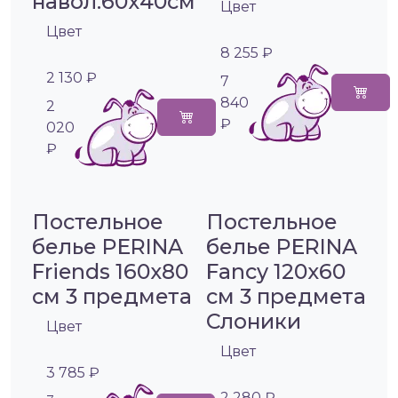
навол.60х40см
Цвет
Цвет
8 255 ₽
2 130 ₽
7
840
2
₽
020
₽
Постельное
Постельное
белье PERINA
белье PERINA
Friends 160х80
Fancy 120х60
см 3 предмета
см 3 предмета
Слоники
Цвет
Цвет
3 785 ₽
2 280 ₽