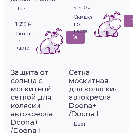
4 500 ₽
Цвет
Cкидка
1 659 ₽
по
карте
Cкидка
по
карте
Защита от
Сетка
солнца с
москитная
москитной
для коляски-
сеткой для
автокресла
коляски-
Doona+
автокресла
/Doona I
Doona+
Цвет
/Doona I