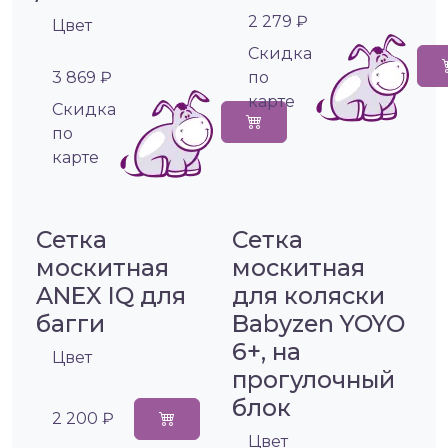
2 279 ₽
Цвет
Cкидка
3 869 ₽
по
карте
Cкидка
по
карте
Сетка
Сетка
москитная
москитная
ANEX IQ для
для коляски
багги
Babyzen YOYO
6+, на
Цвет
прогулочный
блок
2 200 ₽
Цвет