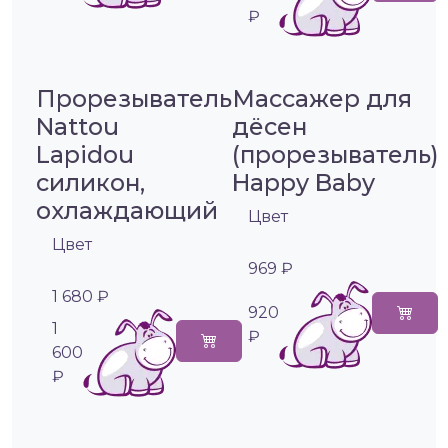
₽
Прорезыватель
Массажер для
Nattou
дёсен
Lapidou
(прорезыватель)
силикон,
Happy Baby
охлаждающий
Цвет
Цвет
969 ₽
1 680 ₽
920
1
₽
600
₽