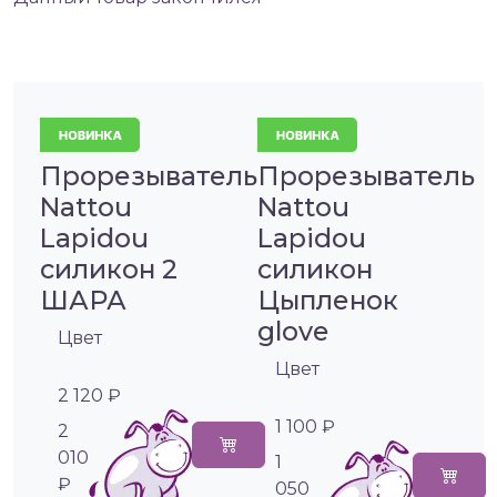
Прорезыватель
Прорезыватель
Nattou
Nattou
Lapidou
Lapidou
силикон 2
силикон
ШАРА
Цыпленок
glove
Цвет
Цвет
2 120 ₽
1 100 ₽
2
010
1
₽
050