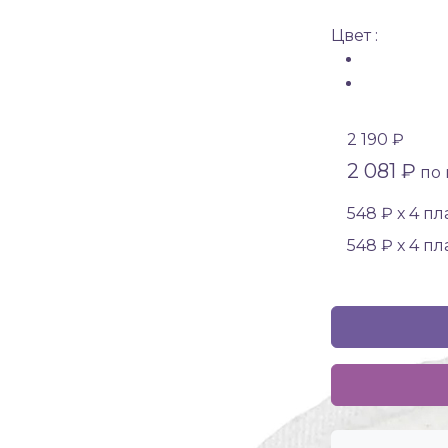
Цвет :
2 190 ₽
2 081 ₽
по 
548 ₽ х 4 п
548 ₽ х 4 п