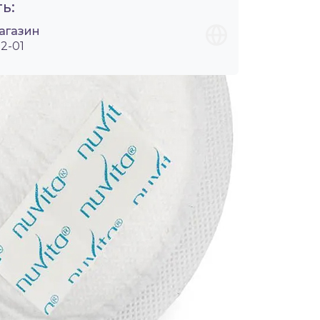
ь:
агазин
2-01