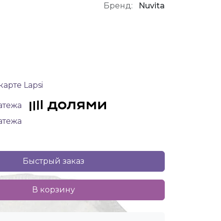
Бренд:
Nuvita
карте Lapsi
латежа
латежа
Быстрый заказ
В корзину