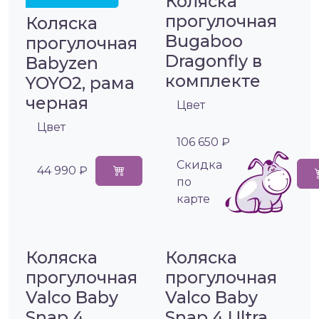
Коляска
прогулочная
Коляска
Bugaboo
прогулочная
Dragonfly в
Babyzen
комплекте
YOYO2, рама
черная
Цвет
Цвет
106 650 ₽
Cкидка
44 990 ₽
по
карте
Коляска
Коляска
прогулочная
прогулочная
Valco Baby
Valco Baby
Snap 4
Snap 4 Ultra