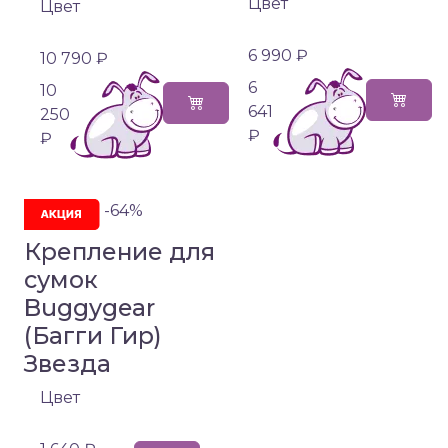
Цвет
Цвет
6 990 ₽
10 790 ₽
6
10
641
250
₽
₽
-64%
Крепление для
сумок
Buggygear
(Багги Гир)
Звезда
Цвет