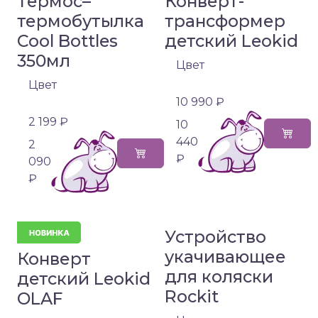
Термос–
Конверт-
термобутылка
трансформер
Cool Bottles
детский Leokid
350мл
Цвет
Цвет
10 990 ₽
2 199 ₽
10
440
2
₽
090
₽
Устройство
укачивающее
Конверт
для коляски
детский Leokid
Rockit
OLAF