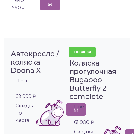
1 640 ₽
590 ₽
Автокресло /
коляска
Коляска
Doona X
прогулочная
Bugaboo
Цвет
Butterfly 2
complete
69 999 ₽
Cкидка
Цвет
по
карте
61 900 ₽
Cкидка